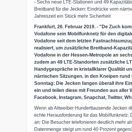
- Sechs neue LTE-Stationen und 49 Kapazitäts
Breitband für die Jecken: Eindrücke vom närrisc
Jahreszeit ein Stück mehr Sicherheit
Frankfurt, 26. Februar 2019. - "De Zuch kom
Vodafone sein Mobilfunknetz für den digital
Vodafone seit dem letzten Fastnachtsumzu
realisiert, um zusätzliche Breitband-Kapazi
Vodafone in der Hessen-Metropole an sechs 
zudem an 49 LTE-Standorten zusätzliche LT
Handygespräche in kristallklarer Qualität u
närrischen Sitzungen, in den Kneipen run
Sonntag: Die Jecken fangen überall ihre E
ein und teilen diese mit Freunden aus aller 
Facebook, Instagram, Snapchat, Twitter, W
Wenn ab Altweiber Hunderttausende Jecken die f
echte Herausforderung für das Mobilfunknetz.
an: Die Besucher telefonieren deutlich mehr al
Datenmenge steigt um rund 40 Prozent gegen