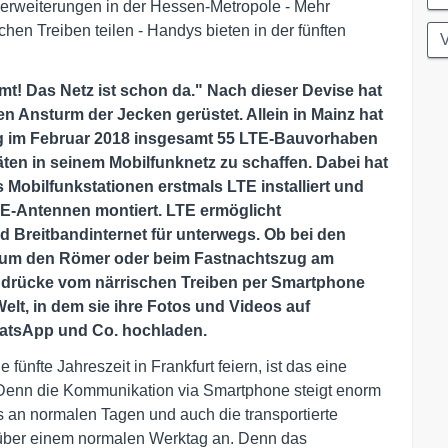
erweiterungen in der Hessen-Metropole - Mehr
hen Treiben teilen - Handys bieten in der fünften
mt! Das Netz ist schon da." Nach dieser Devise hat
en Ansturm der Jecken gerüstet. Allein in Mainz hat
g im Februar 2018 insgesamt 55 LTE-Bauvorhaben
täten in seinem Mobilfunknetz zu schaffen. Dabei hat
Mobilfunkstationen erstmals LTE installiert und
E-Antennen montiert. LTE ermöglicht
nd Breitbandinternet für unterwegs. Ob bei den
d um den Römer oder beim Fastnachtszug am
indrücke vom närrischen Treiben per Smartphone
Welt, in dem sie ihre Fotos und Videos auf
hatsApp und Co. hochladen.
ünfte Jahreszeit in Frankfurt feiern, ist das eine
 Denn die Kommunikation via Smartphone steigt enorm
s an normalen Tagen und auch die transportierte
über einem normalen Werktag an. Denn das