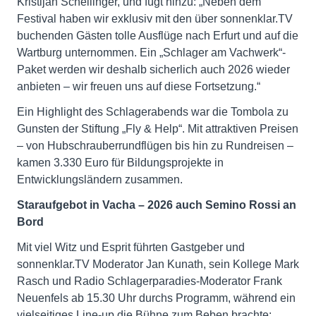
Kristijan Schellinger, und fügt hinzu: „Neben dem
Festival haben wir exklusiv mit den über sonnenklar.TV
buchenden Gästen tolle Ausflüge nach Erfurt und auf die
Wartburg unternommen. Ein „Schlager am Vachwerk“-
Paket werden wir deshalb sicherlich auch 2026 wieder
anbieten – wir freuen uns auf diese Fortsetzung.“
Ein Highlight des Schlagerabends war die Tombola zu
Gunsten der Stiftung „Fly & Help“. Mit attraktiven Preisen
– von Hubschrauberrundflügen bis hin zu Rundreisen –
kamen 3.330 Euro für Bildungsprojekte in
Entwicklungsländern zusammen.
Staraufgebot in Vacha – 2026 auch Semino Rossi an
Bord
Mit viel Witz und Esprit führten Gastgeber und
sonnenklar.TV Moderator Jan Kunath, sein Kollege Mark
Rasch und Radio Schlagerparadies-Moderator Frank
Neuenfels ab 15.30 Uhr durchs Programm, während ein
vielseitiges Line-up die Bühne zum Beben brachte: