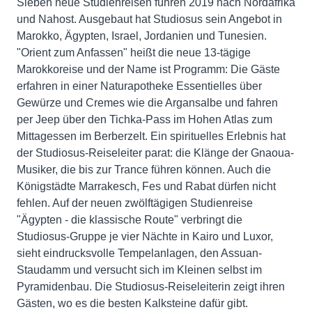
Sieben neue Studienreisen führen 2019 nach Nordafrika
und Nahost. Ausgebaut hat Studiosus sein Angebot in
Marokko, Ägypten, Israel, Jordanien und Tunesien.
"Orient zum Anfassen" heißt die neue 13-tägige
Marokkoreise und der Name ist Programm: Die Gäste
erfahren in einer Naturapotheke Essentielles über
Gewürze und Cremes wie die Argansalbe und fahren
per Jeep über den Tichka-Pass im Hohen Atlas zum
Mittagessen im Berberzelt. Ein spirituelles Erlebnis hat
der Studiosus-Reiseleiter parat: die Klänge der Gnaoua-
Musiker, die bis zur Trance führen können. Auch die
Königstädte Marrakesch, Fes und Rabat dürfen nicht
fehlen. Auf der neuen zwölftägigen Studienreise
"Ägypten - die klassische Route" verbringt die
Studiosus-Gruppe je vier Nächte in Kairo und Luxor,
sieht eindrucksvolle Tempelanlagen, den Assuan-
Staudamm und versucht sich im Kleinen selbst im
Pyramidenbau. Die Studiosus-Reiseleiterin zeigt ihren
Gästen, wo es die besten Kalksteine dafür gibt.