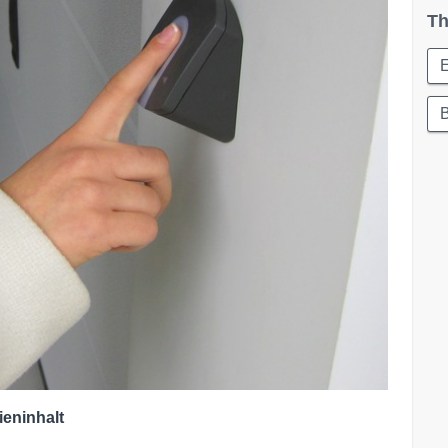
Th
E
B
ieninhalt