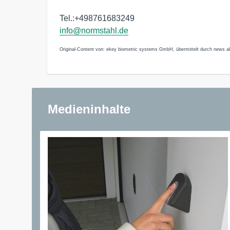
Tel.:+498761683249
info@normstahl.de
Original-Content von: ekey biometric systems GmbH, übermittelt durch news ak
Medieninhalte