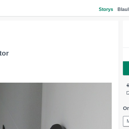
Storys
Blaul
tor
Or
M