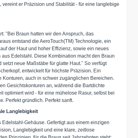
ereint er Präzision und Stabilität - für eine langlebige
rt: "Bei Braun hatten wir den Anspruch, das
raus entstand die AeroTouch(TM) Technologie, ein
uf der Haut und hoher Effizienz, sowie ein neues
 aus Edelstahl. Diese Kombination macht den Braun
etzt neue Maßstäbe für glatte Haut." So verfügt
herkopf, entwickelt für höchste Präzision. Ein
kte Konturen, auch in schwer zugänglichen Bereichen.
 den Gesichtskonturen an, während die Bartdichte
t optimiert wird - für eine mühelose Rasur, selbst bei
Perfekt gründlich. Perfekt sanft.
le Langlebigkeit
 Edelstahl-Gehäuse. Gefertigt aus einem einzigen
sion, Langlebigkeit und eine klare, zeitlose
n Prinzipien, für die Braun seit Jahrzehnten steht: