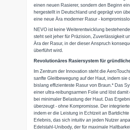
einen neuen Rasierer, sondern den Beginn ein
hergestellt in Deutschland und geprägt von ü
eine neue Ära moderner Rasur - kompromisslos
NEVO ist keine Weiterentwicklung bestehender
steht seit jeher für Präzision, Zuverlässigkei
Ära der Rasur, in der dieser Anspruch konseq
überführt wird.
Revolutionäres Rasiersystem für gründlich
Im Zentrum der Innovation steht die AeroTouch
sanfte Gleitbewegung auf der Haut, indem sie di
bislang effizienteste Rasur von Braun.* Das S
einer ultra-reibungsarmen Folie und löst damit 
bei minimaler Belastung der Haut. Das Ergebnis
überzeugt - ohne Kompromisse. Der integriert
indem er die Leistung in Echtzeit an Bartdicht
Erlebnis, das sich intuitiv an jeden Nutzer an
Edelstahl-Unibody, der für maximale Haltbarkeit