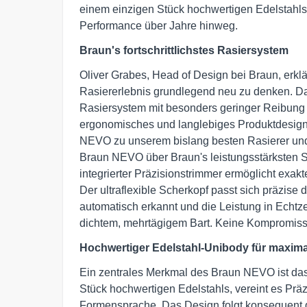
einem einzigen Stück hochwertigen Edelstahls, v
Performance über Jahre hinweg.
Braun's fortschrittlichstes Rasiersystem
Oliver Grabes, Head of Design bei Braun, erklä
Rasiererlebnis grundlegend neu zu denken. Da
Rasiersystem mit besonders geringer Reibung a
ergonomisches und langlebiges Produktdesign
NEVO zu unserem bislang besten Rasierer und s
Braun NEVO über Braun's leistungsstärksten Sc
integrierter Präzisionstrimmer ermöglicht exa
Der ultraflexible Scherkopf passt sich präzise
automatisch erkannt und die Leistung in Echtzei
dichtem, mehrtägigem Bart. Keine Kompromisse. 
Hochwertiger Edelstahl-Unibody für maxima
Ein zentrales Merkmal des Braun NEVO ist das
Stück hochwertigen Edelstahls, vereint es Präzi
Formensprache. Das Design folgt konsequent de