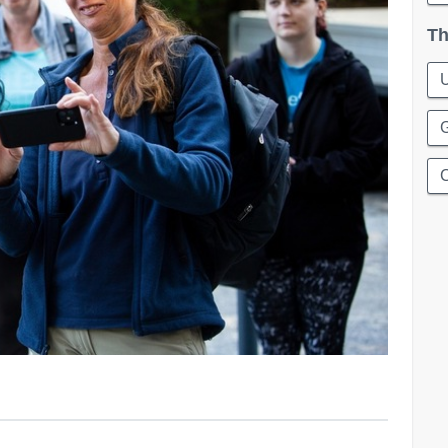
Th
G
C