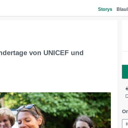
Storys
Blaul
andertage von UNICEF und
Or