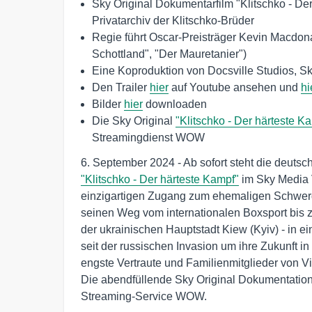
Sky Original Dokumentarfilm "Klitschko - De
Privatarchiv der Klitschko-Brüder
Regie führt Oscar-Preisträger Kevin Macdona
Schottland", "Der Mauretanier")
Eine Koproduktion von Docsville Studios, Sk
Den Trailer
hier
auf Youtube ansehen und
hi
Bilder
hier
downloaden
Die Sky Original
"Klitschko - Der härteste K
Streamingdienst WOW
6. September 2024 - Ab sofort steht die deuts
"Klitschko - Der härteste Kampf"
im Sky Media V
einzigartigen Zugang zum ehemaligen Schwerge
seinen Weg vom internationalen Boxsport bis z
der ukrainischen Hauptstadt Kiew (Kyiv) - in ei
seit der russischen Invasion um ihre Zukunft 
engste Vertraute und Familienmitglieder von Vit
Die abendfüllende Sky Original Dokumentation
Streaming-Service WOW.