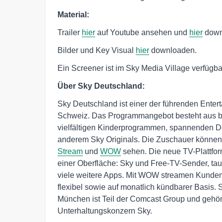
Material:
Trailer
hier
auf Youtube ansehen und
hier
down
Bilder und Key Visual
hier
downloaden.
Ein Screener ist im Sky Media Village verfügba
Über Sky Deutschland:
Sky Deutschland ist einer der führenden Enter
Schweiz. Das Programmangebot besteht aus be
vielfältigen Kinderprogrammen, spannenden D
anderem Sky Originals. Die Zuschauer könne
Stream
und
WOW
sehen. Die neue TV-Plattfor
einer Oberfläche: Sky und Free-TV-Sender, ta
viele weitere Apps. Mit WOW streamen Kunden S
flexibel sowie auf monatlich kündbarer Basis. 
München ist Teil der Comcast Group und gehö
Unterhaltungskonzern Sky.