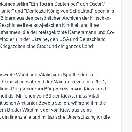
Dokumentarfilm "Ein Tag im September" den Oscar®
nier" und "Der letzte König von Schottland" ebenfalls
 Bildern aus den persönlichen Archiven der Klitschko-
eschichte ihrer sowjetischen Kindheit und ihrer
n Aufnahmen, die der preisgekrönte Kameramann und Co-
indler") in der Ukraine, den USA und Deutschland
n Kriegszeiten eine Stadt und ein ganzes Land
nswerte Wandlung Vitalis vom Sporthelden zur
der Opposition während der Maidan-Revolution 2014,
uptions-Programm zum Bürgermeister von Kiew - und
heit der Millionen von Bürger Kiews, muss Vitali
itjschen Amt unter Beweis stellen, während ihm die
sein Bruder Wladimir, der von Kiew aus seine
 um finanzielle und militärische Unterstützung für die