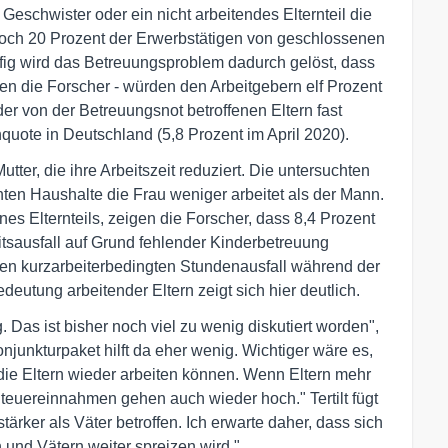
Geschwister oder ein nicht arbeitendes Elternteil die
noch 20 Prozent der Erwerbstätigen von geschlossenen
fig wird das Betreuungsproblem dadurch gelöst, dass
tzen die Forscher - würden den Arbeitgebern elf Prozent
 der von der Betreuungsnot betroffenen Eltern fast
nquote in Deutschland (5,8 Prozent im April 2020).
utter, die ihre Arbeitszeit reduziert. Die untersuchten
hten Haushalte die Frau weniger arbeitet als der Mann.
ines Elternteils, zeigen die Forscher, dass 8,4 Prozent
itsausfall auf Grund fehlender Kinderbetreuung
hen kurzarbeiterbedingten Stundenausfall während der
eutung arbeitender Eltern zeigt sich hier deutlich.
Das ist bisher noch viel zu wenig diskutiert worden",
onjunkturpaket hilft da eher wenig. Wichtiger wäre es,
 die Eltern wieder arbeiten können. Wenn Eltern mehr
teuereinnahmen gehen auch wieder hoch." Tertilt fügt
tärker als Väter betroffen. Ich erwarte daher, dass sich
 und Vätern weiter spreizen wird."