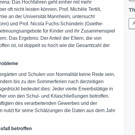
lemma: Das Hochfahren geht einher mit mehr
r oft nicht leisten können. Prof. Michèle Tertilt,
Th
mie an der Universität Mannheim, untersucht
A
Bonn) und Prof. Nicola Fuchs-Schündeln (Goethe-
 Betreuungsangebote für Kinder und ihr Zusammenspiel
tern. Das Ergebnis: Der Anteil der Eltern, die von
fen ist, ist doppelt so hoch wie die Gesamtzahl der
probleme
dergärten und Schulen von Normalität keine Rede sein.
ändern bis zu den Sommerferien nach derzeitigen
sgedrückt bedeutet dies: Jeder vierte Erwerbstätige in
aher von den Schul- und Kitaschließungen betroffen.
äftigten des verarbeitenden Gewerbes und der
m nutzt für seine Schätzungen die Daten aus dem Jahr
fall betroffen