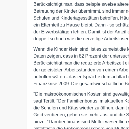
Berücksichtigt man, dass beispielsweise ältere 
Betreuung der Kinder übernimmt, sind immer 
Schulen und Kindertagesstätten betroffen. Häu
ein Elternteil zu Hause bleibt. Dann - so schä
der Erwerbstätigen fehlen. Damit ist der Anteil
doppelt so hoch wie die derzeitige Arbeitslose
Wenn die Kinder klein sind, ist es zumeist die M
Daten zeigen, dass in 82 Prozent der untersuc
Berücksichtigt man die reduzierte Arbeitszeit e
der geleisteten Arbeitsstunden von einem Arbe
betroffen wären - das entspräche dem achtfac
Finanzkrise 2009. Die gesamtwirtschaftliche Bed
"Die makroökonomischen Kosten sind gewaltig. 
sagt Tertilt. "Der Familienbonus im aktuellen K
die Schulen und Kitas wieder zu öffnen, damit
Geld verdienen, geben sie mehr aus, und die S
hinzu: "Darüber hinaus sind Mütter wesentlich s
mittelfristig die Einkommensschere von Müttern