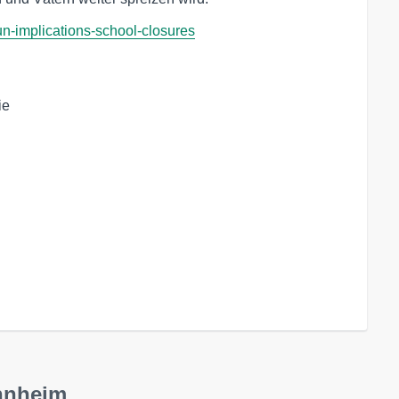
-run-implications-school-closures
e

annheim