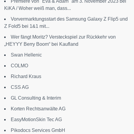
Premiere von "Eva & Adam" am 3. November 2023 bei
KiKA / Woher weiß man, dass...
Vorvermarktungsstart des Samsung Galaxy Z Flip5 und
Z Fold5 bei 1&1 mit...
Wer fängt Moritz? Versteckspiel zur Rückkehr von
„HEYYY Berry Boom“ bei Kaufland
Swan Hellenic
COLMO
Richard Kraus
CSS AG
GL Consulting & Interim
Korten Rechtsanwälte AG
EasyMotionSkin Tec AG
Pikodocs Services GmbH