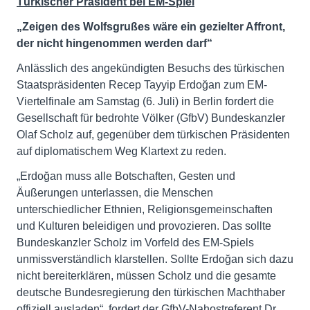
Türkischer Präsident bei EM-Spiel
„Zeigen des Wolfsgrußes wäre ein gezielter Affront,
der nicht hingenommen werden darf“
Anlässlich des angekündigten Besuchs des türkischen
Staatspräsidenten Recep Tayyip Erdoğan zum EM-
Viertelfinale am Samstag (6. Juli) in Berlin fordert die
Gesellschaft für bedrohte Völker (GfbV) Bundeskanzler
Olaf Scholz auf, gegenüber dem türkischen Präsidenten
auf diplomatischem Weg Klartext zu reden.
„Erdoğan muss alle Botschaften, Gesten und
Äußerungen unterlassen, die Menschen
unterschiedlicher Ethnien, Religionsgemeinschaften
und Kulturen beleidigen und provozieren. Das sollte
Bundeskanzler Scholz im Vorfeld des EM-Spiels
unmissverständlich klarstellen. Sollte Erdoğan sich dazu
nicht bereiterklären, müssen Scholz und die gesamte
deutsche Bundesregierung den türkischen Machthaber
offiziell ausladen“, fordert der GfbV-Nahostreferent Dr.