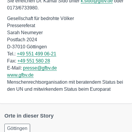
Sie erreichen Dr. Kamal Sido unter
k.sido@gfbv.de
oder
0173/6733980.
Gesellschaft für bedrohte Völker
Pressereferat
Sarah Neumeyer
Postfach 2024
D-37010 Göttingen
Tel.:
+49 551 499 06-21
Fax:
+49 551 580 28
E-Mail:
presse@gfbv.de
www.gfbv.de
Menschenrechtsorganisation mit beratendem Status bei
den UN und mitwirkendem Status beim Europarat
Orte in dieser Story
Göttingen