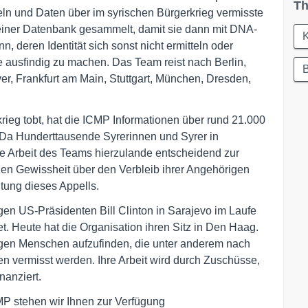
Th
 und Daten über im syrischen Bürgerkrieg vermisste
 einer Datenbank gesammelt, damit sie dann mit DNA-
K
deren Identität sich sonst nicht ermitteln oder
e ausfindig zu machen. Das Team reist nach Berlin,
B
r, Frankfurt am Main, Stuttgart, München, Dresden,
krieg tobt, hat die ICMP Informationen über rund 21.000
 Da Hunderttausende Syrerinnen und Syrer in
e Arbeit des Teams hierzulande entscheidend zur
lien Gewissheit über den Verbleib ihrer Angehörigen
itung dieses Appells.
gen US-Präsidenten Bill Clinton in Sarajevo im Laufe
 Heute hat die Organisation ihren Sitz in Den Haag.
ngen Menschen aufzufinden, die unter anderem nach
en vermisst werden. Ihre Arbeit wird durch Zuschüsse,
nanziert.
P stehen wir Ihnen zur Verfügung