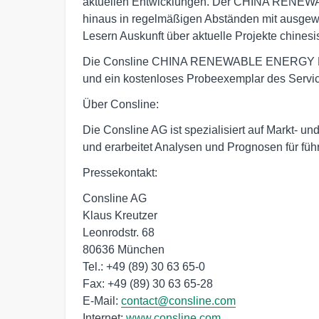
aktuellen Entwicklungen. Der CHINA RENEW
hinaus in regelmäßigen Abständen mit ausgew
Lesern Auskunft über aktuelle Projekte chines
Die Consline CHINA RENEWABLE ENERGY NEW
und ein kostenloses Probeexemplar des Service
Über Consline:
Die Consline AG ist spezialisiert auf Markt- 
und erarbeitet Analysen und Prognosen für fü
Pressekontakt:
Consline AG
Klaus Kreutzer
Leonrodstr. 68
80636 München
Tel.: +49 (89) 30 63 65-0
Fax: +49 (89) 30 63 65-28
E-Mail:
contact@consline.com
Internet:
www.consline.com