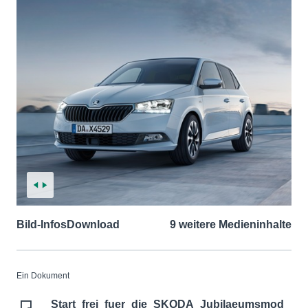
Bild-Infos
Download
9 weitere Medieninhalte
Ein Dokument
Start_frei_fuer_die_SKODA_Jubilaeumsmod