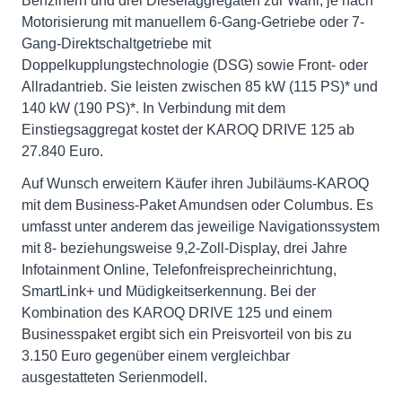
Benzinern und drei Dieselaggregaten zur Wahl, je nach
Motorisierung mit manuellem 6-Gang-Getriebe oder 7-
Gang-Direktschaltgetriebe mit
Doppelkupplungstechnologie (DSG) sowie Front- oder
Allradantrieb. Sie leisten zwischen 85 kW (115 PS)* und
140 kW (190 PS)*. In Verbindung mit dem
Einstiegsaggregat kostet der KAROQ DRIVE 125 ab
27.840 Euro.
Auf Wunsch erweitern Käufer ihren Jubiläums-KAROQ
mit dem Business-Paket Amundsen oder Columbus. Es
umfasst unter anderem das jeweilige Navigationssystem
mit 8- beziehungsweise 9,2-Zoll-Display, drei Jahre
Infotainment Online, Telefonfreisprecheinrichtung,
SmartLink+ und Müdigkeitserkennung. Bei der
Kombination des KAROQ DRIVE 125 und einem
Businesspaket ergibt sich ein Preisvorteil von bis zu
3.150 Euro gegenüber einem vergleichbar
ausgestatteten Serienmodell.