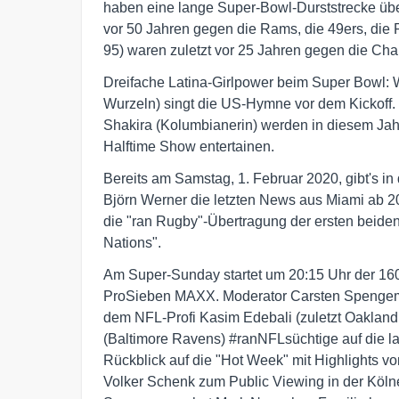
haben eine lange Super-Bowl-Durststrecke übe
vor 50 Jahren gegen die Rams, die 49ers, die P
95) waren zuletzt vor 25 Jahren gegen die Char
Dreifache Latina-Girlpower beim Super Bowl: W
Wurzeln) singt die US-Hymne vor dem Kickoff. 
Shakira (Kolumbianerin) werden in diesem Jah
Halftime Show entertainen.
Bereits am Samstag, 1. Februar 2020, gibt's in
Björn Werner die letzten News aus Miami ab 2
die "ran Rugby"-Übertragung der ersten beiden 
Nations".
Am Super-Sunday startet um 20:15 Uhr der 16
ProSieben MAXX. Moderator Carsten Spenge
dem NFL-Profi Kasim Edebali (zuletzt Oaklan
(Baltimore Ravens) #ranNFLsüchtige auf die l
Rückblick auf die "Hot Week" mit Highlights v
Volker Schenk zum Public Viewing in der Kölne