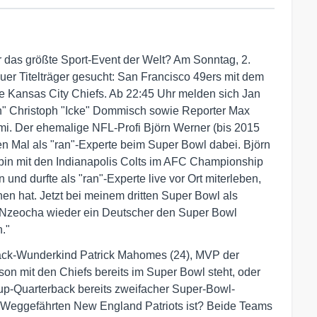
r das größte Sport-Event der Welt? Am Sonntag, 2.
er Titelträger gesucht: San Francisco 49ers mit dem
 Kansas City Chiefs. Ab 22:45 Uhr melden sich Jan
n" Christoph "Icke" Dommisch sowie Reporter Max
mi. Der ehemalige NFL-Profi Björn Werner (bis 2015
tten Mal als "ran"-Experte beim Super Bowl dabei. Björn
, bin mit den Indianapolis Colts im AFC Championship
d durfte als "ran"-Experte live vor Ort miterleben,
en hat. Jetzt bei meinem dritten Super Bowl als
 Nzeocha wieder ein Deutscher den Super Bowl
."
ack-Wunderkind Patrick Mahomes (24), MVP der
aison mit den Chiefs bereits im Super Bowl steht, oder
up-Quarterback bereits zweifacher Super-Bowl-
 Weggefährten New England Patriots ist? Beide Teams