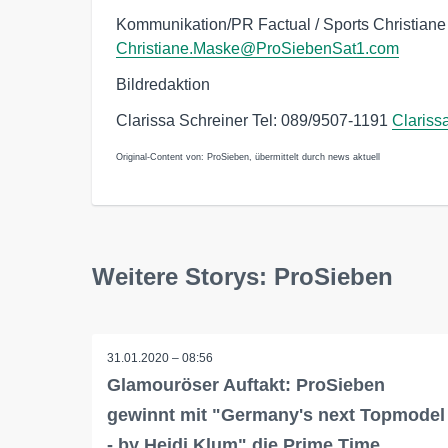
Kommunikation/PR Factual / Sports Christian
Christiane.Maske@ProSiebenSat1.com
Bildredaktion
Clarissa Schreiner Tel: 089/9507-1191
Claris
Original-Content von: ProSieben, übermittelt durch news aktuell
Weitere Storys: ProSieben
31.01.2020 – 08:56
Glamouröser Auftakt: ProSieben
gewinnt mit "Germany's next Topmodel
- by Heidi Klum" die Prime Time