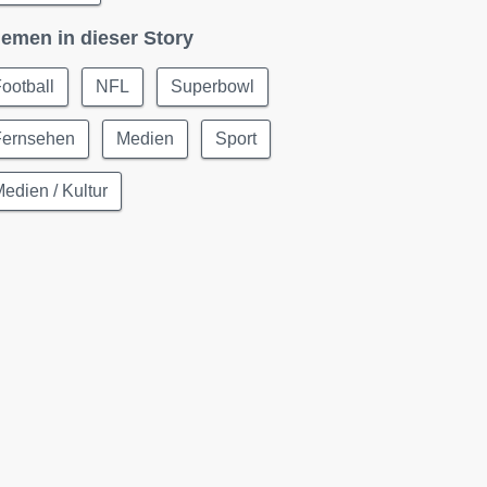
emen in dieser Story
ootball
NFL
Superbowl
Fernsehen
Medien
Sport
edien / Kultur