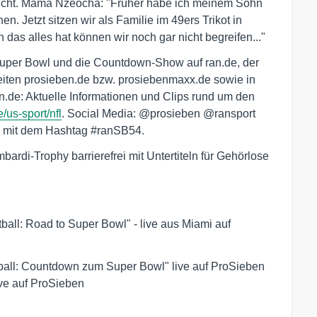
cht. Mama Nzeocha: "Früher habe ich meinem Sohn
. Jetzt sitzen wir als Familie im 49ers Trikot in
as alles hat können wir noch gar nicht begreifen..."
Super Bowl und die Countdown-Show auf ran.de, der
eiten prosieben.de bzw. prosiebenmaxx.de sowie in
.de: Aktuelle Informationen und Clips rund um den
/us-sport/nfl
. Social Media: @prosieben @ransport
 mit dem Hashtag #ranSB54.
ardi-Trophy barrierefrei mit Untertiteln für Gehörlose
ball: Road to Super Bowl" - live aus Miami auf
tball: Countdown zum Super Bowl" live auf ProSieben
ive auf ProSieben