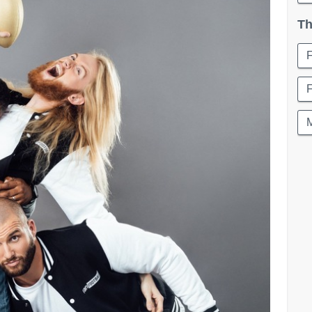
Th
F
M