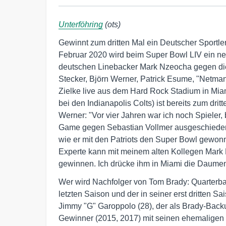
Unterföhring
(ots)
Gewinnt zum dritten Mal ein Deutscher Sportle
Februar 2020 wird beim Super Bowl LIV ein neu
deutschen Linebacker Mark Nzeocha gegen die
Stecker, Björn Werner, Patrick Esume, "Netma
Zielke live aus dem Hard Rock Stadium in Mia
bei den Indianapolis Colts) ist bereits zum dri
Werner: "Vor vier Jahren war ich noch Spieler
Game gegen Sebastian Vollmer ausgeschieden un
wie er mit den Patriots den Super Bowl gewonn
Experte kann mit meinem alten Kollegen Mark
gewinnen. Ich drücke ihm in Miami die Daumen
Wer wird Nachfolger von Tom Brady: Quarterb
letzten Saison und der in seiner erst dritten S
Jimmy "G" Garoppolo (28), der als Brady-Back
Gewinner (2015, 2017) mit seinen ehemaligen