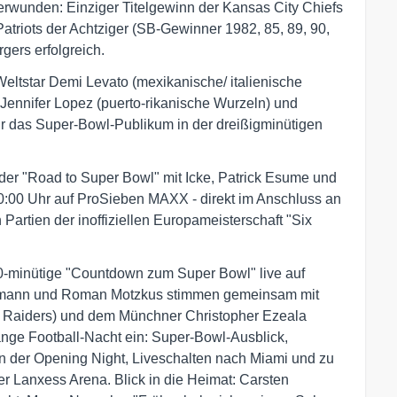
rwunden: Einziger Titelgewinn der Kansas City Chiefs
atriots der Achtziger (SB-Gewinner 1982, 85, 89, 90,
gers erfolgreich.
eltstar Demi Levato (mexikanische/ italienische
Jennifer Lopez (puerto-rikanische Wurzeln) und
r das Super-Bowl-Publikum in der dreißigminütigen
 der "Road to Super Bowl" mit Icke, Patrick Esume und
0:00 Uhr auf ProSieben MAXX - direkt im Anschluss an
Partien der inoffiziellen Europameisterschaft "Six
0-minütige "Countdown zum Super Bowl" live auf
mann und Roman Motzkus stimmen gemeinsam mit
d Raiders) und dem Münchner Christopher Ezeala
ange Football-Nacht ein: Super-Bowl-Ausblick,
on der Opening Night, Liveschalten nach Miami und zu
r Lanxess Arena. Blick in die Heimat: Carsten