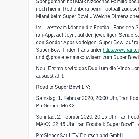
Spengemann hat Mark Nzeochas Familie besu
noch hier in Rothenburg beim Football zugesehen
Miami beim Super Bowl... Welche Dimensionen d
Im Livestream können die Football-Fans den 
ran-App, auf Joyn, auf den jeweiligen Senders
den Sender-Apps verfolgen. Super Bowl auf ran
Super Bowl finden Fans unter
http://www.ran.de
und @prosiebenmaxx twittern zum Super Bowl
Neu: Erstmals wird das Duell um die Vince-Lomb
ausgestrahlt.
Road to Super Bowl LIV:
Samstag, 1. Februar 2020, 20:00 Uhr, "ran Foot
ProSieben MAXX
Sonntag, 2. Februar 2020, 20:15 Uhr "ran Foo
MAXX, 22:45 Uhr "ran Football: Super Bowl" l
ProSiebenSat.1 TV Deutschland GmbH