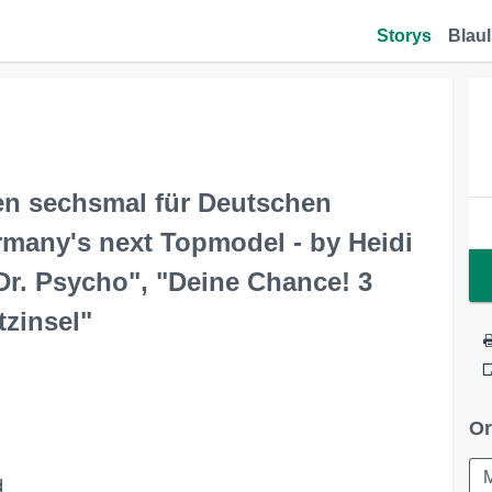
Storys
Blaul
en sechsmal für Deutschen
rmany's next Topmodel - by Heidi
Dr. Psycho", "Deine Chance! 3
tzinsel"
Or

