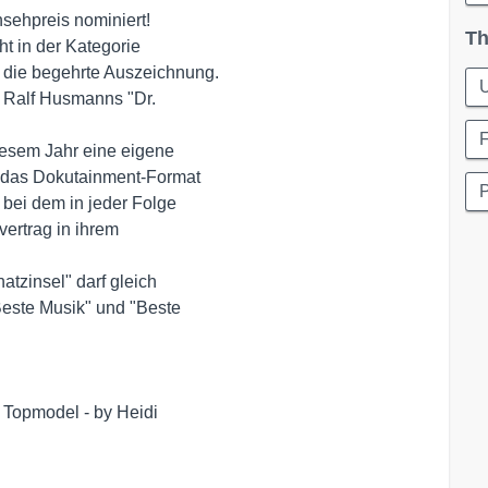
hpreis nominiert! 

Th
 in der Kategorie 

die begehrte Auszeichnung.

Ralf Husmanns "Dr. 

esem Jahr eine eigene 

 das Dokutainment-Format 

bei dem in jeder Folge 

rtrag in ihrem 

tzinsel" darf gleich 

este Musik" und "Beste 

Topmodel - by Heidi 
