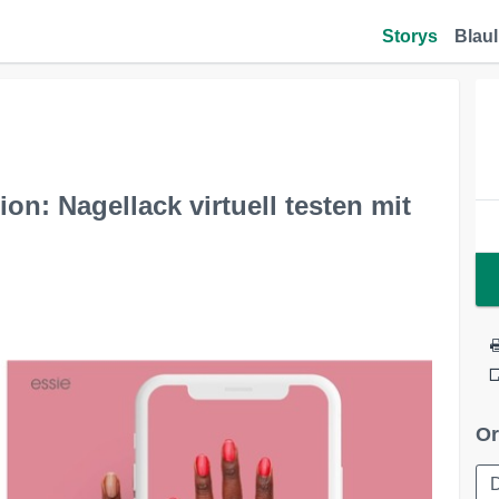
Storys
Blaul
on: Nagellack virtuell testen mit
Or
D