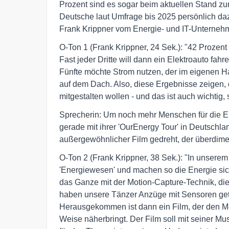
Prozent sind es sogar beim aktuellen Stand zu
Deutsche laut Umfrage bis 2025 persönlich daz
Frank Krippner vom Energie- und IT-Unternehm
O-Ton 1 (Frank Krippner, 24 Sek.): "42 Prozen
Fast jeder Dritte will dann ein Elektroauto fah
Fünfte möchte Strom nutzen, der im eigenen H
auf dem Dach. Also, diese Ergebnisse zeigen,
mitgestalten wollen - und das ist auch wichtig,
Sprecherin: Um noch mehr Menschen für die E
gerade mit ihrer 'OurEnergy Tour' in Deutschla
außergewöhnlicher Film gedreht, der überdimen
O-Ton 2 (Frank Krippner, 38 Sek.): "In unser
'Energiewesen' und machen so die Energie sich
das Ganze mit der Motion-Capture-Technik, di
haben unsere Tänzer Anzüge mit Sensoren get
Herausgekommen ist dann ein Film, der den 
Weise näherbringt. Der Film soll mit seiner M