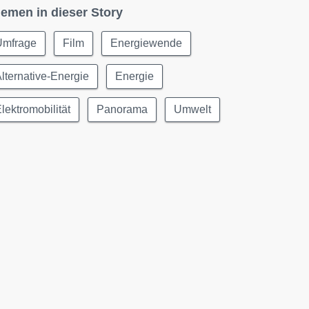
emen in dieser Story
Umfrage
Film
Energiewende
lternative-Energie
Energie
lektromobilität
Panorama
Umwelt