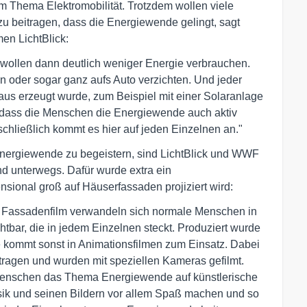
m Thema Elektromobilität. Trotzdem wollen viele
u beitragen, dass die Energiewende gelingt, sagt
en LichtBlick:
t wollen dann deutlich weniger Energie verbrauchen.
ren oder sogar ganz aufs Auto verzichten. Und jeder
aus erzeugt wurde, zum Beispiel mit einer Solaranlage
 dass die Menschen die Energiewende auch aktiv
 schließlich kommt es hier auf jeden Einzelnen an."
nergiewende zu begeistern, sind LichtBlick und WWF
nd unterwegs. Dafür wurde extra ein
sional groß auf Häuserfassaden projiziert wird:
em Fassadenfilm verwandeln sich normale Menschen in
tbar, die in jedem Einzelnen steckt. Produziert wurde
e kommt sonst in Animationsfilmen zum Einsatz. Dabei
ragen und wurden mit speziellen Kameras gefilmt.
Menschen das Thema Energiewende auf künstlerische
usik und seinen Bildern vor allem Spaß machen und so