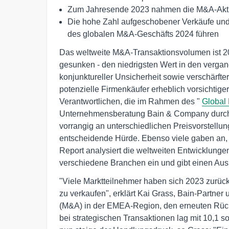
Zum Jahresende 2023 nahmen die M&A-Aktiv
Die hohe Zahl aufgeschobener Verkäufe un
des globalen M&A-Geschäfts 2024 führen
Das weltweite M&A-Transaktionsvolumen ist 20
gesunken - den niedrigsten Wert in den verga
konjunktureller Unsicherheit sowie verschärft
potenzielle Firmenkäufer erheblich vorsichtige
Verantwortlichen, die im Rahmen des "
Global
Unternehmensberatung Bain & Company durchge
vorrangig an unterschiedlichen Preisvorstellun
entscheidende Hürde. Ebenso viele gaben an, 
Report analysiert die weltweiten Entwicklungen 
verschiedene Branchen ein und gibt einen Ausb
"Viele Marktteilnehmer haben sich 2023 zurück
zu verkaufen", erklärt Kai Grass, Bain-Partner
(M&A) in der EMEA-Region, den erneuten Rüc
bei strategischen Transaktionen lag mit 10,1 