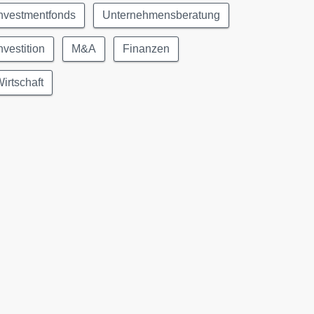
nvestmentfonds
Unternehmensberatung
nvestition
M&A
Finanzen
irtschaft