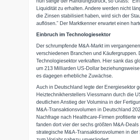
nun steige der Handlungsdruck, so Grass: "E
Liquidität zu erhalten. Andere werden nicht län
die Zinsen stabilisiert haben, wird sich der S
auflösen." Der Marktkenner erwartet einen har
Einbruch im Technologiesektor
Der schrumpfende M&A-Markt im vergangenen 
verschiedenen Branchen und Käufergruppen. 
Technologiesektor verkraften. Hier sank das g
um 213 Milliarden US-Dollar beziehungsweise 
es dagegen erhebliche Zuwächse.
Auch in Deutschland legte der Energiesektor
Heiztechnikherstellers Viessmann durch die U
deutlichen Anstieg der Volumina in der Fertigu
M&A-Transaktionsvolumen in Deutschland 2023 
Nachfrage nach Healthcare-Firmen profitierte 
fanden dort vier der sechs größten M&A-Deals 
strategische M&A-Transaktionsvolumen in der S
zum Vorjahr nahezu unverändert.