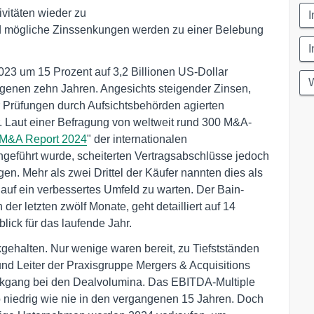
itäten wieder zu
I
d mögliche Zinssenkungen werden zu einer Belebung
I
23 um 15 Prozent auf 3,2 Billionen US-Dollar
W
ngenen zehn Jahren. Angesichts steigender Zinsen,
er Prüfungen durch Aufsichtsbehörden agierten
r. Laut einer Befragung von weltweit rund 300 M&A-
 M&A Report 2024
" der internationalen
führt wurde, scheiterten Vertragsabschlüsse jedoch
gen. Mehr als zwei Drittel der Käufer nannten dies als
auf ein verbessertes Umfeld zu warten. Der Bain-
der letzten zwölf Monate, geht detailliert auf 14
lick für das laufende Jahr.
gehalten. Nur wenige waren bereit, zu Tiefstständen
 und Leiter der Praxisgruppe Mergers & Acquisitions
kgang bei den Dealvolumina. Das EBITDA-Multiple
so niedrig wie nie in den vergangenen 15 Jahren. Doch