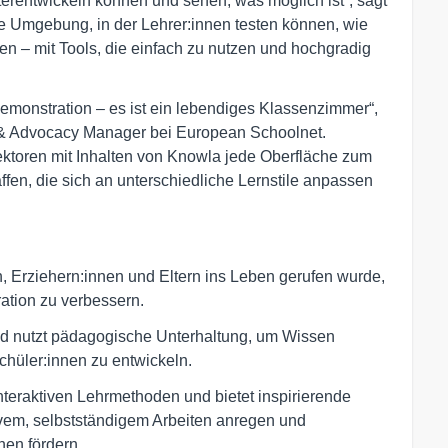
terentwickeln können und sehen, was möglich ist“, sagt
e Umgebung, in der Lehrer:innen testen können, wie
hen – mit Tools, die einfach zu nutzen und hochgradig
emonstration – es ist ein lebendiges Klassenzimmer“,
 & Advocacy Manager bei European Schoolnet.
ktoren mit Inhalten von Knowla jede Oberfläche zum
n, die sich an unterschiedliche Lernstile anpassen
en, Erziehern:innen und Eltern ins Leben gerufen wurde,
ration zu verbessern.
d nutzt pädagogische Unterhaltung, um Wissen
Schüler:innen zu entwickeln.
nteraktiven Lehrmethoden und bietet inspirierende
tivem, selbstständigem Arbeiten anregen und
hen fördern.