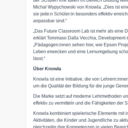
der Schulen ihre Ideen im Bereich Bildung wei
Michal Wypychowski von Knowla. „Dies ist ein
sie jede:n Schüler:in besonders effektiv erreic
anpassbar sind.“
„Das Future Classroom Lab ist mehr als eine D
erklärt Tommaso Dalla Vecchia, Development
„Pädagogen:innen sehen hier, wie Epson Proje
Leben erwecken und eine Lernumgebung schaffe
lässt.“
Über Knowla
Knowla ist eine Initiative, die von Lehrern:inn
um die Qualität der Bildung für die junge Gene
Die Marke setzt auf moderne Lehrmethoden un
effektiv zu vermitteln und die Fähigkeiten der 
Knowla kombiniert spielerische Elemente mit i
Aktivitäten, die Kinder und Jugendliche zu ak
gleichzeitig ihre Kompetenzen in vielen Bereic