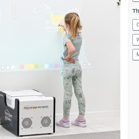
Th
C
W