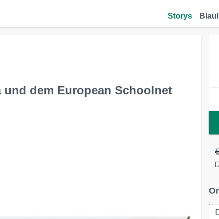
Storys
Blaul
a und dem European Schoolnet
Or
D