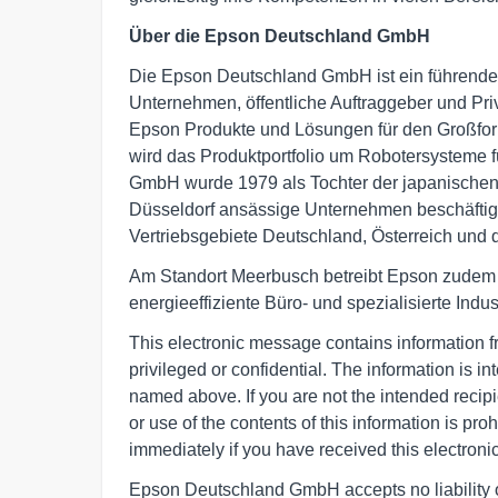
Über die Epson Deutschland GmbH
Die Epson Deutschland GmbH ist ein führender
Unternehmen, öffentliche Auftraggeber und Priv
Epson Produkte und Lösungen für den Großforma
wird das Produktportfolio um Robotersysteme
GmbH wurde 1979 als Tochter der japanisc
Düsseldorf ansässige Unternehmen beschäftigt 
Vertriebsgebiete Deutschland, Österreich und 
Am Standort Meerbusch betreibt Epson zudem ei
energieeffiziente Büro- und spezialisierte Ind
This electronic message contains informatio
privileged or confidential. The information is int
named above. If you are not the intended recipi
or use of the contents of this information is 
immediately if you have received this electroni
Epson Deutschland GmbH accepts no liability or