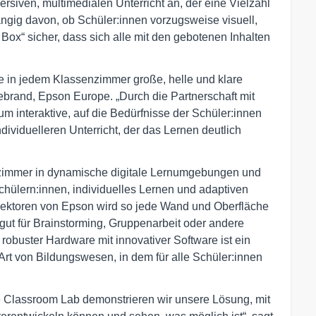
siven, multimedialen Unterricht an, der eine Vielzahl
ängig davon, ob Schüler:innen vorzugsweise visuell,
a Box“ sicher, dass sich alle mit den gebotenen Inhalten
ie in jedem Klassenzimmer große, helle und klare
lebrand, Epson Europe. „Durch die Partnerschaft mit
um interaktive, auf die Bedürfnisse der Schüler:innen
dividuelleren Unterricht, der das Lernen deutlich
zimmer in dynamische digitale Lernumgebungen und
chülern:innen, individuelles Lernen und adaptiven
ojektoren von Epson wird so jede Wand und Oberfläche
 gut für Brainstorming, Gruppenarbeit oder andere
robuster Hardware mit innovativer Software ist ein
 Art von Bildungswesen, in dem für alle Schüler:innen
 Classroom Lab demonstrieren wir unsere Lösung, mit