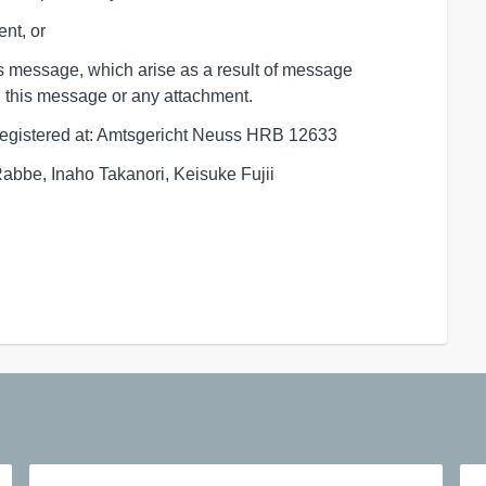
nt, or
his message, which arise as a result of message
h this message or any attachment.
egistered at: Amtsgericht Neuss HRB 12633
abbe, Inaho Takanori, Keisuke Fujii