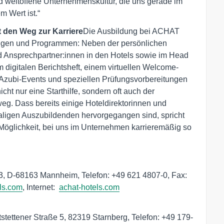
d weltoffene Unternehmenskultur, die uns gerade im
m Wert ist.“
 den Weg zur Karriere
Die Ausbildung bei ACHAT
llungen und Programmen: Neben der persönlichen
d Ansprechpartner:innen in den Hotels sowie im Head
m digitalen Berichtsheft, einem virtuellen Welcome-
 Azubi-Events und speziellen Prüfungsvorbereitungen
cht nur eine Starthilfe, sondern oft auch der
eg. Dass bereits einige Hoteldirektorinnen und
ligen Auszubildenden hervorgegangen sind, spricht
e Möglichkeit, bei uns im Unternehmen karrieremäßig so
, D-68163 Mannheim, Telefon: +49 621 4807-0, Fax: 
ls.com
, Internet:  
achat-hotels.com
tettener Straße 5, 82319 Starnberg, Telefon: +49 179-