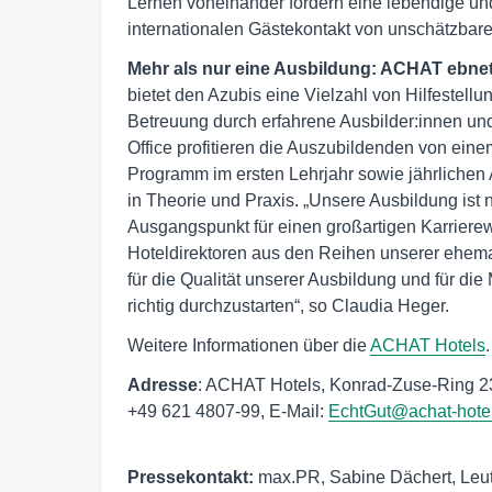
Lernen voneinander fördern eine lebendige un
internationalen Gästekontakt von unschätzbare
Mehr als nur eine Ausbildung: ACHAT ebnet
bietet den Azubis eine Vielzahl von Hilfeste
Betreuung durch erfahrene Ausbilder:innen un
Office profitieren die Auszubildenden von eine
Programm im ersten Lehrjahr sowie jährlichen
in Theorie und Praxis. „Unsere Ausbildung ist ni
Ausgangspunkt für einen großartigen Karrierew
Hoteldirektoren aus den Reihen unserer ehema
für die Qualität unserer Ausbildung und für di
richtig durchzustarten“, so Claudia Heger.
Weitere Informationen über die
ACHAT Hotels
.
Adresse
: ACHAT Hotels, Konrad-Zuse-Ring 23
+49 621 4807-99, E-Mail: 
EchtGut@achat-hote
Pressekontakt:
max.PR, Sabine Dächert, Leuts