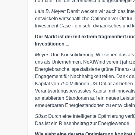
normaler Teil der Strombeschaffungsstrategie 
Lars B. Meyer:
Damit wecken wir auch das Intere
entwickeln wirtschaftliche Optionen vor Ort für
Investment Case - ein sehr dynamisches und 
Der Markt ist derzeit extrem fragmentiert u
Investitionen ...
Meyer:
Und Konsolidierung! Wir sehen das als 
uns als Unternehmen. NeXtWind vereint jahrze
Energiebranche, spezialisierte grüne Finanz- 
Engagement für Nachhaltigkeit teilen. Dank de
Kapital von 750 Millionen US-Dollar anziehen.
Verantwortungsbewusstes Kapital mit innovati
an etablierten Standorten auf ein neues Leistu
erneuerbaren Energiestandorten zu entwickeln
Süss:
Durch eine intelligente Optimierung verf
Das ist ein Riesenbeitrag zur Energiewende.
Wie sieht eine derarte Optimierung konkret