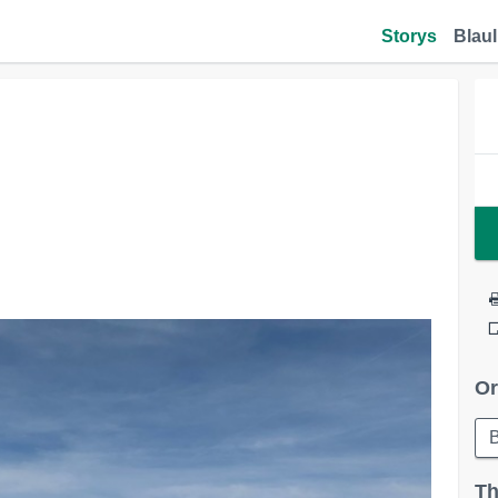
Storys
Blaul
Or
B
Th