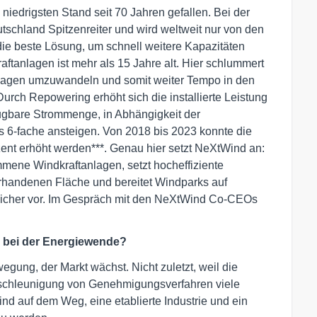
iedrigsten Stand seit 70 Jahren gefallen. Bei der
eutschland Spitzenreiter und wird weltweit nur von den
ie beste Lösung, um schnell weitere Kapazitäten
aftanlagen ist mehr als 15 Jahre alt. Hier schlummert
Anlagen umzuwandeln und somit weiter Tempo in den
rch Repowering erhöht sich die installierte Leistung
zeugbare Strommenge, in Abhängigkeit der
s 6-fache ansteigen. Von 2018 bis 2023 konnte die
ent erhöht werden***. Genau hier setzt NeXtWind an:
ene Windkraftanlagen, setzt hocheffiziente
orhandenen Fläche und bereitet Windparks auf
eicher vor. Im Gespräch mit den NeXtWind Co-CEOs
ll bei der Energiewende?
ung, der Markt wächst. Nicht zuletzt, weil die
schleunigung von Genehmigungsverfahren viele
ind auf dem Weg, eine etablierte Industrie und ein