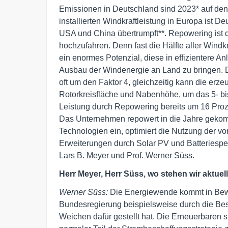
Emissionen in Deutschland sind 2023* auf den n
installierten Windkraftleistung in Europa ist D
USA und China übertrumpft**. Repowering ist d
hochzufahren. Denn fast die Hälfte aller Windkr
ein enormes Potenzial, diese in effizientere 
Ausbau der Windenergie an Land zu bringen. Du
oft um den Faktor 4, gleichzeitig kann die er
Rotorkreisfläche und Nabenhöhe, um das 5- bi
Leistung durch Repowering bereits um 16 Proz
Das Unternehmen repowert in die Jahre gekomm
Technologien ein, optimiert die Nutzung der v
Erweiterungen durch Solar PV und Batteriesp
Lars B. Meyer und Prof. Werner Süss.
Herr Meyer, Herr Süss, wo stehen wir aktue
Werner Süss:
Die Energiewende kommt in Beweg
Bundesregierung beispielsweise durch die Be
Weichen dafür gestellt hat. Die Erneuerbaren s