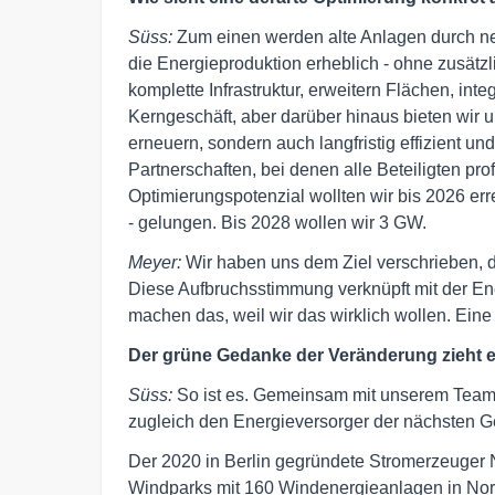
Süss:
Zum einen werden alte Anlagen durch neu
die Energieproduktion erheblich - ohne zusät
komplette Infrastruktur, erweitern Flächen, int
Kerngeschäft, aber darüber hinaus bieten wir
erneuern, sondern auch langfristig effizient und
Partnerschaften, bei denen alle Beteiligten pr
Optimierungspotenzial wollten wir bis 2026 errei
- gelungen. Bis 2028 wollen wir 3 GW.
Meyer:
Wir haben uns dem Ziel verschrieben, d
Diese Aufbruchsstimmung verknüpft mit der Ener
machen das, weil wir das wirklich wollen. Eine 
Der grüne Gedanke der Veränderung zieht 
Süss:
So ist es. Gemeinsam mit unserem Team b
zugleich den Energieversorger der nächsten G
Der 2020 in Berlin gegründete Stromerzeuger 
Windparks mit 160 Windenergieanlagen in Nord