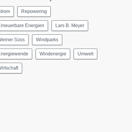
Strom
Repowering
Erneuerbare Energien
Lars B. Meyer
Werner Süss
Windparks
Energiewende
Windenergie
Umwelt
irtschaft