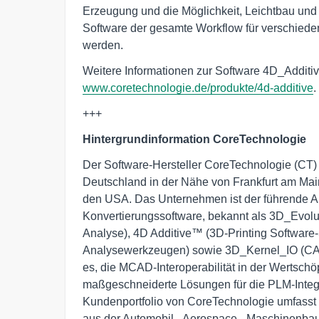
Erzeugung und die Möglichkeit, Leichtbau und 
Software der gesamte Workflow für verschied
werden.
Weitere Informationen zur Software 4D_Additiv
www.coretechnologie.de/produkte/4d-additive
.
+++
Hintergrundinformation CoreTechnologie
Der Software-Hersteller CoreTechnologie (CT)
Deutschland in der Nähe von Frankfurt am Mai
den USA. Das Unternehmen ist der führende A
Konvertierungssoftware, bekannt als 3D_Evolu
Analyse), 4D Additive™ (3D-Printing Softwar
Analysewerkzeugen) sowie 3D_Kernel_IO (CAD
es, die MCAD-Interoperabilität in der Wertsch
maßgeschneiderte Lösungen für die PLM-Integ
Kundenportfolio von CoreTechnologie umfasst w
aus der Automobil-, Aerospace-, Maschinenbau