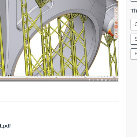
Th
C
1.pdf