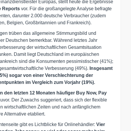
nanzdienstleister Europas, stellt heute die Ergebnisse
 Reports
vor. Für die großangelegte Analyse befragte
ten, darunter 2.000 deutsche Verbraucher (zudem
n, Belgien, Großbritannien und Frankreich).
ungen trüben das allgemeine Stimmungsbild und
er Deutschen bemerkbar. Während letztes Jahr
erbesserung der wirtschaftlichen Gesamtsituation
sunken. Damit liegt Deutschland im europäischen
rankreich sind die Konsumenten pessimistischer (41%);
 gesamtwirtschaftliche Verbesserung (49%).
Insgesamt
(25%) sogar von einer Verschlechterung der
zentpunkten im Vergleich zum Vorjahr (19%).
n den letzten 12 Monaten häufiger Buy Now, Pay
vor. Der Zuwachs suggeriert, dass sich der flexible
 wirtschaftlichen Zeiten und nach anfänglichem
Alternative etabliert.
enseite gibt es Lichtblicke für Onlinehändler:
Vier