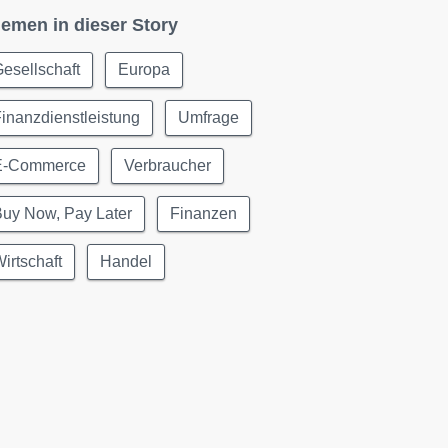
emen in dieser Story
esellschaft
Europa
inanzdienstleistung
Umfrage
E-Commerce
Verbraucher
Buy Now, Pay Later
Finanzen
irtschaft
Handel