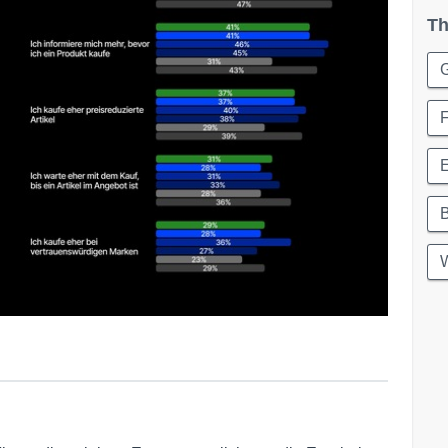
Th
G
F
W