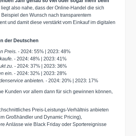
enden Jahr genau so viel oder sogar mehr beim
liegt also nahe, dass der Online-Handel die sich
 Beispiel den Wunsch nach transparentem
nt und damit diese verstärkt vom Einkauf im digitalen
en der Deutschen
en Preis.
- 2024: 55% | 2023: 48%
 kaufe.
- 2024: 48% | 2023: 41%
ukt zu.
- 2024: 37% | 2023: 36%
en ein.
- 2024: 32% | 2023: 28%
ndenservice anbieten. -
2024: 20% | 2023: 17%
he Kunden vor allem dann für sich gewinnen können,
hschnittliches Preis-Leistungs-Verhältnis anbieten
im Großhändler und Dynamic Pricing),
re Anlässe wie Black Friday oder Sportereignisse