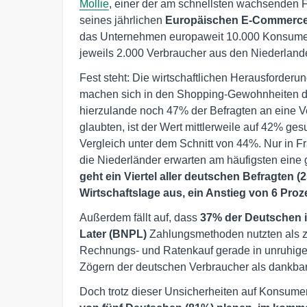
Mollie
, einer der am schnellsten wachsenden Fi
seines jährlichen
Europäischen E-Commerce
das Unternehmen europaweit 10.000 Konsumen
jeweils 2.000 Verbraucher aus den Niederlande
Fest steht: Die wirtschaftlichen Herausforder
machen sich in den Shopping-Gewohnheiten d
hierzulande noch 47% der Befragten an eine V
glaubten, ist der Wert mittlerweile auf 42% ge
Vergleich unter dem Schnitt von 44%. Nur in F
die Niederländer erwarten am häufigsten eine
geht ein Viertel aller deutschen Befragten 
Wirtschaftslage aus, ein Anstieg von 6 Pro
Außerdem fällt auf, dass
37% der Deutschen i
Later (BNPL)
Zahlungsmethoden nutzten als zu
Rechnungs- und Ratenkauf gerade in unruhigen
Zögern der deutschen Verbraucher als dankbare 
Doch trotz dieser Unsicherheiten auf Konsument