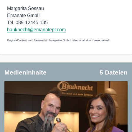
Margarita Sossau
Emanate GmbH
Tel. 089-12445-135
bauknecht@emanatepr.com
Original-Content von: Bauknecht Hausgeräte GmbH, übermittelt durch news aktuell
Medieninhalte
5 Dateien