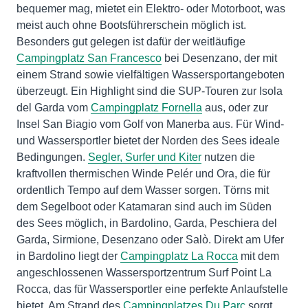
bequemer mag, mietet ein Elektro- oder Motorboot, was
meist auch ohne Bootsführerschein möglich ist.
Besonders gut gelegen ist dafür der weitläufige
Campingplatz San Francesco
bei Desenzano, der mit
einem Strand sowie vielfältigen Wassersportangeboten
überzeugt. Ein Highlight sind die SUP-Touren zur Isola
del Garda vom
Campingplatz Fornella
aus, oder zur
Insel San Biagio vom Golf von Manerba aus. Für Wind-
und Wassersportler bietet der Norden des Sees ideale
Bedingungen.
Segler, Surfer und Kiter
nutzen die
kraftvollen thermischen Winde Pelér und Ora, die für
ordentlich Tempo auf dem Wasser sorgen. Törns mit
dem Segelboot oder Katamaran sind auch im Süden
des Sees möglich, in Bardolino, Garda, Peschiera del
Garda, Sirmione, Desenzano oder Salò. Direkt am Ufer
in Bardolino liegt der
Campingplatz La Rocca
mit dem
angeschlossenen Wassersportzentrum Surf Point La
Rocca, das für Wassersportler eine perfekte Anlaufstelle
bietet. Am Strand des
Campingplatzes Du Parc
sorgt