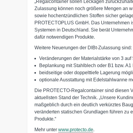
„Regalcontainer sollen Leckagen zurückzuhal
Zulassung können noch größere Mengen an was
sowie hochentzündlichen Stoffen sicher gelager
PROTECTOPLUS GmbH. Das Unternehmen ist ein
Systemen in Deutschland. Sie berät Unternehmen,
dafür notwendigen Produkte.
Weitere Neuerungen der DIBt-Zulassung sind:
Veränderungen der Materialstärke von 3 auf 
Beplankung mit Stahlblech oder B1 bzw. A1 
beidseitige oder doppelttiefe Lagerung mögl
optionale Ausstattung mit Edelstahlwanne m
Die PROTECTO-Regalcontainer sind diesen V
aktuellsten Stand der Technik. „Unsere Kundi
maßgeblich durch ein deutlich verkürztes Baug
veränderten statischen Grundlagen führen zu ei
Produkte.“
Mehr unter
www.protecto.de
.