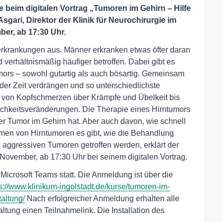
se beim digitalen Vortrag „Tumoren im Gehirn – Hilfe
gari, Direktor der Klinik für Neurochirurgie im
ber, ab 17:30 Uhr.
erkrankungen aus. Männer erkranken etwas öfter daran
verhältnismäßig häufiger betroffen. Dabei gibt es
mors – sowohl gutartig als auch bösartig. Gemeinsam
er Zeit verdrängen und so unterschiedlichste
 von Kopfschmerzen über Krämpfe und Übelkeit bis
chkeitsveränderungen. Die Therapie eines Hirntumors
r Tumor im Gehirn hat. Aber auch davon, wie schnell
rmen von Hirntumoren es gibt, wie die Behandlung
ggressiven Tumoren getroffen werden, erklärt der
 November, ab 17:30 Uhr bei seinem digitalen Vortrag.
 Microsoft Teams statt. Die Anmeldung ist über die
s://www.klinikum-ingolstadt.de/kurse/tumoren-im-
altung/
Nach erfolgreicher Anmeldung erhalten alle
tung einen Teilnahmelink. Die Installation des