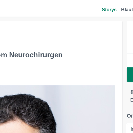
Storys
Blaul
vom Neurochirurgen
Or
I