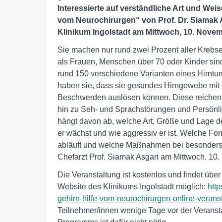
Interessierte auf verständliche Art und Wei
vom Neurochirurgen“ von Prof. Dr. Siamak As
Klinikum Ingolstadt am Mittwoch, 10. Novem
Sie machen nur rund zwei Prozent aller Krebs
als Frauen, Menschen über 70 oder Kinder sind 
rund 150 verschiedene Varianten eines Hirntu
haben sie, dass sie gesundes Hirngewebe mit d
Beschwerden auslösen können. Diese reichen
hin zu Seh- und Sprachstörungen und Persönli
hängt davon ab, welche Art, Größe und Lage de
er wächst und wie aggressiv er ist. Welche Fo
abläuft und welche Maßnahmen bei besonders a
Chefarzt Prof. Siamak Asgari am Mittwoch, 10.
Die Veranstaltung ist kostenlos und findet über
Website des Klinikums Ingolstadt möglich:
http
gehirn-hilfe-vom-neurochirurgen-online-veranst
Teilnehmer/innen wenige Tage vor der Veranstal