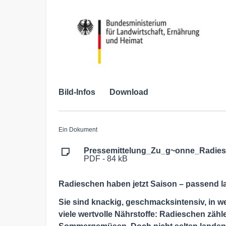
Bild-Infos
Download
Ein Dokument
Pressemittelung_Zu_g~onne_Radies
PDF - 84 kB
Radieschen haben jetzt Saison – passend 
Sie sind knackig, geschmacksintensiv, in w
viele wertvolle Nährstoffe: Radieschen zähl