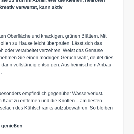
 zu früh im Abfall. Wer die kleinen, hellroten
kreativ verwertet, kann aktiv
ten Oberfläche und knackigen, grünen Blättern. Mit
ollen zu Hause leicht überprüfen: Lässt sich das
oh oder verarbeitet verzehren. Weist das Gemüse
 nehmen Sie einen modrigen Geruch wahr, deutet dies
ie dann vollständig entsorgen. Aus heimischem Anbau
.
 besonders empfindlich gegenüber Wasserverlust.
em Kauf zu entfernen und die Knollen – am besten
üsefach des Kühlschranks aufzubewahren. So bleiben
g genießen