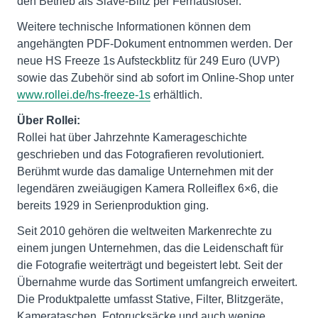
den Betrieb als Slave-Blitz per Fernauslöser.
Weitere technische Informationen können dem
angehängten PDF-Dokument entnommen werden. Der
neue HS Freeze 1s Aufsteckblitz für 249 Euro (UVP)
sowie das Zubehör sind ab sofort im Online-Shop unter
www.rollei.de/hs-freeze-1s
erhältlich.
Über Rollei:
Rollei hat über Jahrzehnte Kamerageschichte
geschrieben und das Fotografieren revolutioniert.
Berühmt wurde das damalige Unternehmen mit der
legendären zweiäugigen Kamera Rolleiflex 6×6, die
bereits 1929 in Serienproduktion ging.
Seit 2010 gehören die weltweiten Markenrechte zu
einem jungen Unternehmen, das die Leidenschaft für
die Fotografie weiterträgt und begeistert lebt. Seit der
Übernahme wurde das Sortiment umfangreich erweitert.
Die Produktpalette umfasst Stative, Filter, Blitzgeräte,
Kamerataschen, Fotorucksäcke und auch wenige