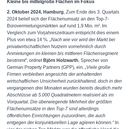
Kleine bis mittelgroße Flächen im Fokus
2. Oktober 2024, Hamburg.
Zum Ende des 3. Quartals
2024 belief sich der Flächenumsatz an den Top-7-
Bürovermietungsmärkten auf rund 1,9 Mio. m². Im
Vergleich zum Vorjahreszeitraum entspricht dies einem
Plus von etwa 14 %.
„Nach wie vor wird der Markt bei
privatwirtschaftlichen Nutzern vornehmlich durch
Anmietungen im kleinen bis mittleren Flächensegment
bestimmt“,
ordnet
Björn Holzwarth
, Sprecher von
German Property Partners (GPP), ein.
„Viele große
Firmen verbleiben angesichts der anhaltenden
wirtschaftlichen Unsicherheit zurückhaltend, doch in den
vergangenen drei Monaten wurden bereits deutlich mehr
Abschlüsse ab 5.000 Quadratmetern realisiert als im
Vorquartal. Die überwiegende Mehrheit der größten
Flächenumsätze in den Top-7 sind allerdings
öffentlichen Einrichtungen zuzuordnen, die auch
entgegen der konjunkturellen Lage agieren können.“
In