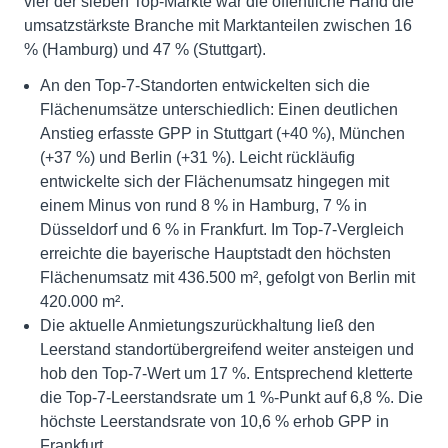
vier der sieben Top-Märkte war die öffentliche Hand die
umsatzstärkste Branche mit Marktanteilen zwischen 16
% (Hamburg) und 47 % (Stuttgart).
An den Top-7-Standorten entwickelten sich die
Flächenumsätze unterschiedlich: Einen deutlichen
Anstieg erfasste GPP in Stuttgart (+40 %), München
(+37 %) und Berlin (+31 %). Leicht rückläufig
entwickelte sich der Flächenumsatz hingegen mit
einem Minus von rund 8 % in Hamburg, 7 % in
Düsseldorf und 6 % in Frankfurt. Im Top-7-Vergleich
erreichte die bayerische Hauptstadt den höchsten
Flächenumsatz mit 436.500 m², gefolgt von Berlin mit
420.000 m².
Die aktuelle Anmietungszurückhaltung ließ den
Leerstand standortübergreifend weiter ansteigen und
hob den Top-7-Wert um 17 %. Entsprechend kletterte
die Top-7-Leerstandsrate um 1 %-Punkt auf 6,8 %. Die
höchste Leerstandsrate von 10,6 % erhob GPP in
Frankfurt.