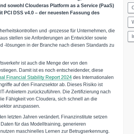
sind sowohl Clouderas Platform as a Service (PaaS)
C
mit PCI DSS v4.0 – der neuesten Fassung des
W
herheitskontrollen und -prozesse für Unternehmen, die
I
naus stellen sie Anforderungen an Entwickler sowie
nd -lösungen in der Branche nach diesen Standards zu
sverkehr ist auch die Menge der von den
stiegen. Damit ist es noch entscheidender, diese
al Financial Stability Report 2024
des Internationalen
griffe auf den Finanzsektor ab. Dieses Risiko ist
 IT-Anbietern zurückzuführen. Die Zertifizierung nach
ie Fähigkeit von Cloudera, sich schnell an die
sektor anzupassen.
den letzten Jahren verändert. Finanzinstitute setzen
e Daten für das Modelltraining, generieren
 nutzen maschinelles Lernen zur Betrugserkennung.