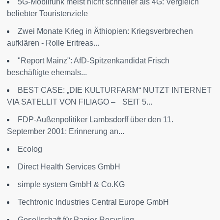
5G-Mobilfunk meist nicht schneller als 4G: Vergleich
beliebter Touristenziele
Zwei Monate Krieg in Äthiopien: Kriegsverbrechen
aufklären - Rolle Eritreas...
"Report Mainz": AfD-Spitzenkandidat Frisch
beschäftigte ehemals...
BEST CASE: „DIE KULTURFARM“ NUTZT INTERNET
VIA SATELLIT VON FILIAGO – SEIT 5...
FDP-Außenpolitiker Lambsdorff über den 11.
September 2001: Erinnerung an...
Ecolog
Direct Health Services GmbH
simple system GmbH & Co.KG
Techtronic Industries Central Europe GmbH
Gesellschaft für Papier-Recycling