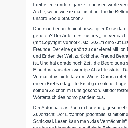
Freiheiten sondern ganze Lebensentwürfe verfo
Arche, wenn wir sie mal nicht nur für die Rett
unsere Seele brauchen?
Darf man bei noch nicht bewältigter Krise darü
gehören? Der Autor des Buches „Ein Vermächtn
(mit Copyright-Vermerk „Mai 2021“) eine Art E
Freunde. Der eine gehört zu der viertel Millio
und Enden der Welt zurückholte. Freund Bertram 
ist. Und hat gerade noch Zeit, die Beerdigung
Eine durchaus denkwürdige Abschlussfeier. De
Vermächtnis hinterlassen. Wie er Corona erlebt
einem Krebs erlag. Hellsichtig in solcher Lage
seinem Zeichen mit uns geschah. Mit der festen
Wörterbuch des homo pandemicus.
Der Autor hat das Buch in Lüneburg geschrieben
Zuversicht. Der Erzählton jedenfalls ist mit ein
Schicksal. Lesen kann man „das Vermächtnis“ au