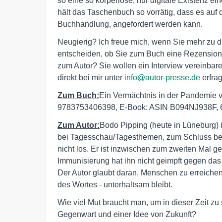
so eine so körperlose, nur digitale Existenz 
hält das Taschenbuch so vorrätig, dass es auf 
Buchhandlung, angefordert werden kann.
Neugierig? Ich freue mich, wenn Sie mehr zu 
entscheiden, ob Sie zum Buch eine Rezension
zum Autor? Sie wollen ein Interview vereinba
direkt bei mir unter
info@autor-presse.de
erfra
Zum Buch:
Ein Vermächtnis in der Pandemie v
9783753406398, E-Book: ASIN B094NJ938F, 
Zum Autor:
Bodo Pipping (heute in Lüneburg) i
bei Tagesschau/Tagesthemen, zum Schluss bei 
nicht los. Er ist inzwischen zum zweiten Mal g
Immunisierung hat ihn nicht geimpft gegen das 
Der Autor glaubt daran, Menschen zu erreichen
des Wortes - unterhaltsam bleibt.
Wie viel Mut braucht man, um in dieser Zeit z
Gegenwart und einer Idee von Zukunft?