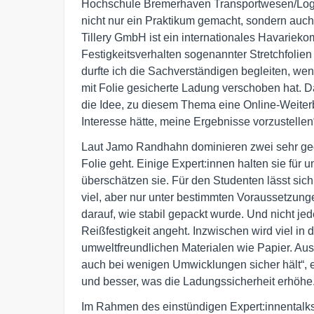
Hochschule Bremerhaven Transportwesen/Logis
nicht nur ein Praktikum gemacht, sondern auc
Tillery GmbH ist ein internationales Havariekom
Festigkeitsverhalten sogenannter Stretchfoli
durfte ich die Sachverständigen begleiten, w
mit Folie gesicherte Ladung verschoben hat. Da
die Idee, zu diesem Thema eine Online-Weiterb
Interesse hätte, meine Ergebnisse vorzustellen“
Laut Jamo Randhahn dominieren zwei sehr geg
Folie geht. Einige Expert:innen halten sie für
überschätzen sie. Für den Studenten lässt sich
viel, aber nur unter bestimmten Voraussetzun
darauf, wie stabil gepackt wurde. Und nicht jede
Reißfestigkeit angeht. Inzwischen wird viel in
umweltfreundlichen Materialen wie Papier. Aus 
auch bei wenigen Umwicklungen sicher hält“, e
und besser, was die Ladungssicherheit erhöhe
Im Rahmen des einstündigen Expert:innentalks,