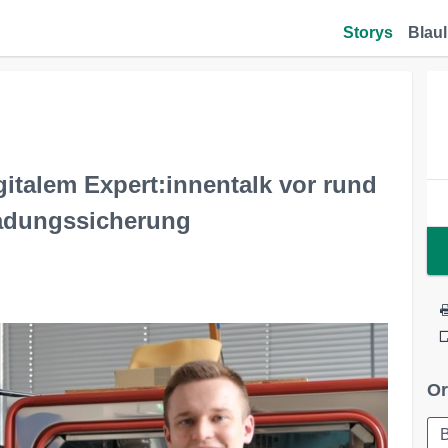
Storys
Blaul
gitalem Expert:innentalk vor rund
adungssicherung
Or