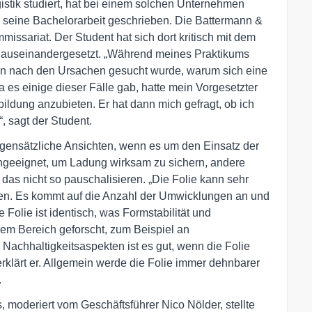
tik studiert, hat bei einem solchen Unternehmen
h seine Bachelorarbeit geschrieben. Die Battermann &
missariat. Der Student hat sich dort kritisch mit dem
en auseinandergesetzt. „Während meines Praktikums
enn nach den Ursachen gesucht wurde, warum sich eine
 es einige dieser Fälle gab, hatte mein Vorgesetzter
ildung anzubieten. Er hat dann mich gefragt, ob ich
, sagt der Student.
ensätzliche Ansichten, wenn es um den Einsatz der
 ungeeignet, um Ladung wirksam zu sichern, andere
 das nicht so pauschalisieren. „Die Folie kann sehr
gen. Es kommt auf die Anzahl der Umwicklungen an und
 Folie ist identisch, was Formstabilität und
 dem Bereich geforscht, zum Beispiel an
Nachhaltigkeitsaspekten ist es gut, wenn die Folie
rklärt er. Allgemein werde die Folie immer dehnbarer
.
 moderiert vom Geschäftsführer Nico Nölder, stellte