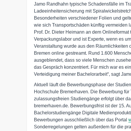
Jamo Randhahn typische Schadensfälle im Tran
Ladeeinheitensicherung mit Spiralwickelstretch
Besonderheiten verschiedener Folien und gel
wie sich Transportschäden künftig vermeide
Prof. Dr. Dieter Heimann an dem Onlineformat 
Verpackungslabor und ist Experte, wenn es um
Veranstaltung wurde aus den Räumlichkeiten 
Bremen online gestreamt. Rund 1.600 Mensche
ausgeblendet, dass so viele Menschen zusehen
das Gespräch konzentriert. Für mich war es ei
Verteidigung meiner Bachelorarbeit“, sagt Ja
Aktuell läuft die Bewerbungsphase der Studie
Hochschule Bremerhaven. Die Bewerbung für Tra
zulassungsfreien Studiengänge erfolgt über 
bremerhaven.de. Bewerbungsfrist ist der 15. 
Bachelorstudiengänge Digitale Medienproduktio
Bewerbungen ausschließlich über das Portal
w
Sonderregelungen gelten außerdem für die pra