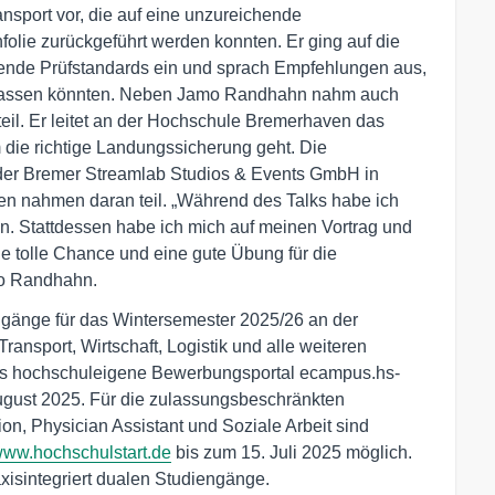
sport vor, die auf eine unzureichende
folie zurückgeführt werden konnten. Er ging auf die
tende Prüfstandards ein und sprach Empfehlungen aus,
n lassen könnten. Neben Jamo Randhahn nahm auch
teil. Er leitet an der Hochschule Bremerhaven das
 die richtige Landungssicherung geht. Die
der Bremer Streamlab Studios & Events GmbH in
n nahmen daran teil. „Während des Talks habe ich
. Stattdessen habe ich mich auf meinen Vortrag und
ne tolle Chance und eine gute Übung für die
mo Randhahn.
ngänge für das Wintersemester 2025/26 an der
nsport, Wirtschaft, Logistik und alle weiteren
das hochschuleigene Bewerbungsportal ecampus.hs-
August 2025. Für die zulassungsbeschränkten
n, Physician Assistant und Soziale Arbeit sind
ww.hochschulstart.de
bis zum 15. Juli 2025 möglich.
xisintegriert dualen Studiengänge.