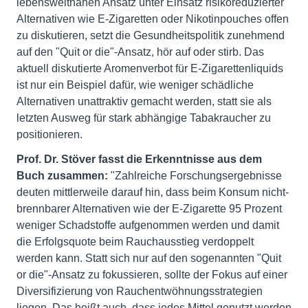
lebensweltnahen Ansatz unter Einsatz risikoreduzierter
Alternativen wie E-Zigaretten oder Nikotinpouches offen
zu diskutieren, setzt die Gesundheitspolitik zunehmend
auf den "Quit or die"-Ansatz, hör auf oder stirb. Das
aktuell diskutierte Aromenverbot für E-Zigarettenliquids
ist nur ein Beispiel dafür, wie weniger schädliche
Alternativen unattraktiv gemacht werden, statt sie als
letzten Ausweg für stark abhängige Tabakraucher zu
positionieren.
Prof. Dr. Stöver fasst die Erkenntnisse aus dem
Buch zusammen:
"Zahlreiche Forschungsergebnisse
deuten mittlerweile darauf hin, dass beim Konsum nicht-
brennbarer Alternativen wie der E-Zigarette 95 Prozent
weniger Schadstoffe aufgenommen werden und damit
die Erfolgsquote beim Rauchausstieg verdoppelt
werden kann. Statt sich nur auf den sogenannten "Quit
or die"-Ansatz zu fokussieren, sollte der Fokus auf einer
Diversifizierung von Rauchentwöhnungsstrategien
liegen. Das heißt auch, dass jedes Mittel genutzt werden