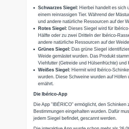
Schwarzes Siegel:
Hierbei handelt es sich
einem reinrassigen Tier. Während der Mästun
und andere natürliche Ressourcen auf der W
Rotes Siegel:
Dieses Siegel wird für Ibéric
Hälfte oder zu zwei Dritteln der Ibérico-R
andere natürliche Ressourcen auf der Weid
Grünes Siegel:
Das grüne Siegel identifizie
Weide gemästet wurden. Das Produkt stammt
Viehfutter (Getreide und Hülsenfrüchte) und 
Weißes Siegel:
Hiermit wird Ibérico-Schinken
wurden. Diese Schweine wurden auf Höfen un
ernährt.
Die Ibérico-App
Die App "IBÉRICO" ermöglicht, den Schinken z
Bestimmungen eingehalten wurden. Dafür muss l
jedem Siegel befindet, gescannt werden.
Die interaktive App wurde schon mehr als 26.0