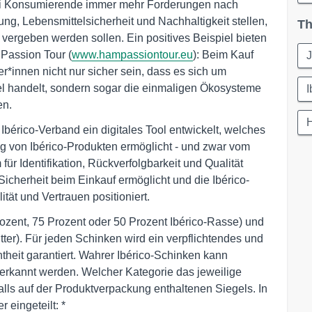
bei Konsumierende immer mehr Forderungen nach
gung, Lebensmittelsicherheit und Nachhaltigkeit stellen,
Th
t vergeben werden sollen. Ein positives Beispiel bieten
Passion Tour (
www.hampassiontour.eu
): Beim Kauf
J
*innen nicht nur sicher sein, dass es sich um
l handelt, sondern sogar die einmaligen Ökosysteme
I
en.
Ibérico-Verband ein digitales Tool entwickelt, welches
ng von Ibérico-Produkten ermöglicht - und zwar vom
für Identifikation, Rückverfolgbarkeit und Qualität
Sicherheit beim Einkauf ermöglicht und die Ibérico-
tät und Vertrauen positioniert.
zent, 75 Prozent oder 50 Prozent Ibérico-Rasse) und
tter). Für jeden Schinken wird ein verpflichtendes und
theit garantiert. Wahrer Ibérico-Schinken kann
rkannt werden. Welcher Kategorie das jeweilige
falls auf der Produktverpackung enthaltenen Siegels. In
 eingeteilt: *