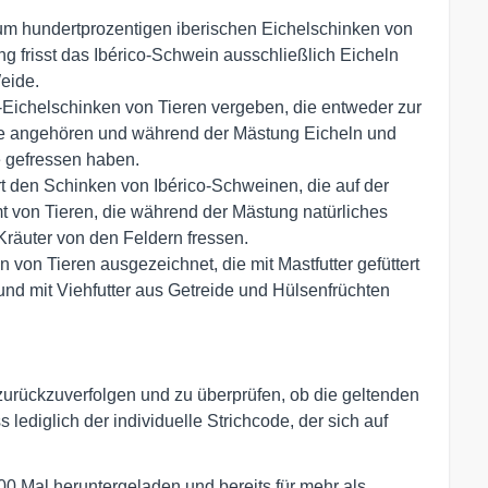
 um hundertprozentigen iberischen Eichelschinken von
g frisst das Ibérico-Schwein ausschließlich Eicheln
eide.
o-Eichelschinken von Tieren vergeben, die entweder zur
asse angehören und während der Mästung Eicheln und
e gefressen haben.
rt den Schinken von Ibérico-Schweinen, die auf der
 von Tieren, die während der Mästung natürliches
Kräuter von den Feldern fressen.
 von Tieren ausgezeichnet, die mit Mastfutter gefüttert
d mit Viehfutter aus Getreide und Hülsenfrüchten
urückzuverfolgen und zu überprüfen, ob die geltenden
ediglich der individuelle Strichcode, der sich auf
00 Mal heruntergeladen und bereits für mehr als