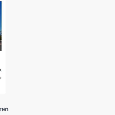
n
n
ren