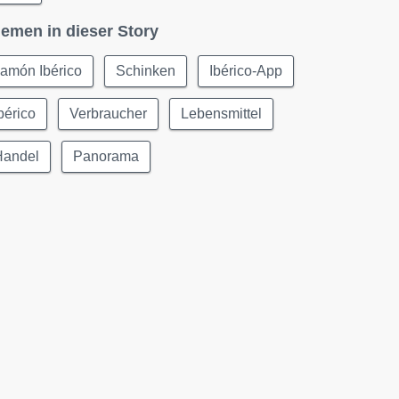
emen in dieser Story
amón Ibérico
Schinken
Ibérico-App
bérico
Verbraucher
Lebensmittel
Handel
Panorama