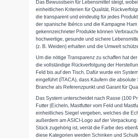
Das Bewusstsein für Lebensmittel steigt, wo
einheitlichen Kriterien für Qualität, Rückverfol
die transparent und eindeutig für jedes Produk
der spanische Ibérico und die Kampagne Ham 
gekennzeichneter Produkte können Verbraucher
hochwertige, gesunde und sichere Lebensmitte
(z. B. Weiden) erhalten und die Umwelt schütz
Um die nötige Transparenz zu schaffen hat der 
die vollständige Rückverfolgung der Herstellu
Feld bis auf den Tisch. Dafür wurde ein System 
eingeführt (ÍTACA), dass Käufern die absolute 
Branche als Referenzpunkt und Garant für Quali
Das System unterscheidet nach Rasse (100 Pro
Futter (Eicheln, Mastfutter vom Feld und Mastfu
einheitliches Siegel vergeben, welches die Ech
außerdem am ASICI-Logo auf der Verpackung e
Stück zugehörig ist, verrät die Farbe des eben
diese Kategorien werden Schinken und Schulter