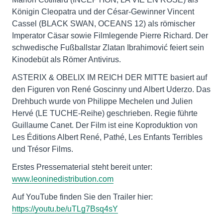
Königin Cleopatra und der César-Gewinner Vincent
Cassel (BLACK SWAN, OCEANS 12) als römischer
Imperator Cäsar sowie Filmlegende Pierre Richard. Der
schwedische Fußballstar Zlatan Ibrahimović feiert sein
Kinodebüt als Römer Antivirus.
ASTERIX & OBELIX IM REICH DER MITTE basiert auf
den Figuren von René Goscinny und Albert Uderzo. Das
Drehbuch wurde von Philippe Mechelen und Julien
Hervé (LE TUCHE-Reihe) geschrieben. Regie führte
Guillaume Canet. Der Film ist eine Koproduktion von
Les Éditions Albert René, Pathé, Les Enfants Terribles
und Trésor Films.
Erstes Pressematerial steht bereit unter:
www.leoninedistribution.com
Auf YouTube finden Sie den Trailer hier:
https://youtu.be/uTLg7Bsq4sY