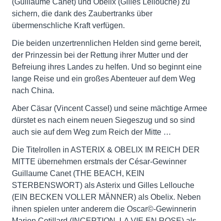
(Guillaume Canet) und Obelix (Gilles Lellouche) zu
sichern, die dank des Zaubertranks über
übermenschliche Kraft verfügen.
Die beiden unzertrennlichen Helden sind gerne bereit,
der Prinzessin bei der Rettung ihrer Mutter und der
Befreiung ihres Landes zu helfen. Und so beginnt eine
lange Reise und ein großes Abenteuer auf dem Weg
nach China.
Aber Cäsar (Vincent Cassel) und seine mächtige Armee
dürstet es nach einem neuen Siegeszug und so sind
auch sie auf dem Weg zum Reich der Mitte …
Die Titelrollen in ASTERIX & OBELIX IM REICH DER
MITTE übernehmen erstmals der César-Gewinner
Guillaume Canet (THE BEACH, KEIN
STERBENSWORT) als Asterix und Gilles Lellouche
(EIN BECKEN VOLLER MÄNNER) als Obelix. Neben
ihnen spielen unter anderem die Oscar©-Gewinnerin
Marion Cotillard (INCEPTION, LA VIE EN ROSE) als