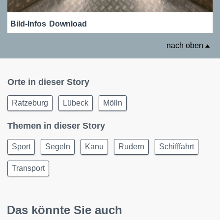
Bild-Infos
Download
nach oben
Orte in dieser Story
Ratzeburg
Lübeck
Mölln
Themen in dieser Story
Sport
Segeln
Kanu
Rudern
Schifffahrt
Transport
Das könnte Sie auch