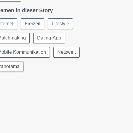
emen in dieser Story
nternet
Freizeit
Lifestyle
Matchmaking
Dating-App
Mobile Kommunikation
Netzwelt
Panorama