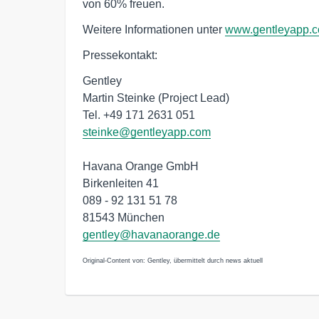
von 60% freuen.
Weitere Informationen unter
www.gentleyapp.
Pressekontakt:
Gentley
Martin Steinke (Project Lead)
Tel. +49 171 2631 051
steinke@gentleyapp.com
Havana Orange GmbH
Birkenleiten 41
089 - 92 131 51 78
81543 München
gentley@havanaorange.de
Original-Content von: Gentley, übermittelt durch news aktuell