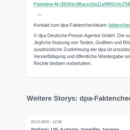
Palestine-M-/3830ec98ace2da11af9f0014c258
   ---
Kontakt zum dpa-Faktencheckteam:
faktench
© dpa Deutsche Presse-Agentur GmbH. Die vors
Jegliche Nutzung von Texten, Grafiken und Bil
ausdrückliche Zustimmung der dpa ist unzulässi
Vervielfältigung und öffentliche Wiedergabe s
Rechte bleiben vorbehalten.
Weitere Storys: dpa-Faktenche
03.12.2019 – 12:26
Polizei: US-Autorin Jennifer Jaynes