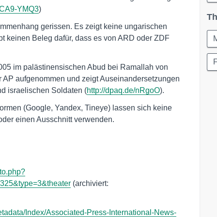
/WCA9-YMQ3
)
Th
enhang gerissen. Es zeigt keine ungarischen
gibt keinen Beleg dafür, dass es von ARD oder ZDF
5 im palästinensischen Abud bei Ramallah von
tur AP aufgenommen und zeigt Auseinandersetzungen
 israelischen Soldaten (
http://dpaq.de/nRgoO
).
formen (Google, Yandex, Tineye) lassen sich keine
oder einen Ausschnitt verwenden.
to.php?
325&type=3&theater
(archiviert:
tadata/Index/Associated-Press-International-News-