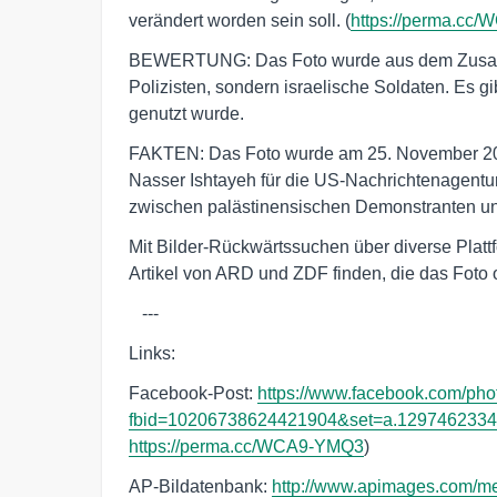
verändert worden sein soll. (
https://perma.cc
BEWERTUNG: Das Foto wurde aus dem Zusamm
Polizisten, sondern israelische Soldaten. Es 
genutzt wurde.
FAKTEN: Das Foto wurde am 25. November 200
Nasser Ishtayeh für die US-Nachrichtenagen
zwischen palästinensischen Demonstranten und
Mit Bilder-Rückwärtssuchen über diverse Platt
Artikel von ARD und ZDF finden, die das Foto 
   ---
Links:
Facebook-Post:
https://www.facebook.com/pho
fbid=10206738624421904&set=a.1297462334
https://perma.cc/WCA9-YMQ3
)
AP-Bildatenbank:
http://www.apimages.com/me