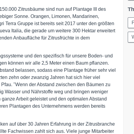
Th
150.000 Zitrusbäume sind nun auf Plantage III des
iebiger Sonne. Orangen, Limonen, Mandarinen,
ri Terra Gruppe ist bereits seit 2017 unter den größten
eva Italia, die gerade um weitere 300 Hektar erweitert
W
den Anbaufläche für Zitrusfrüchte in dem
gssysteme und den spezifisch für unsere Boden- und
ngen können wir alle 2,5 Meter einen Baum pflanzen.
bstand belassen, sodass eine Plantage früher sehr viel
tzten zehn oder zwanzig Jahren hat sich hier viel
ten Pfau. "Wenn der Abstand zwischen den Bäumen zu
tig Wasser und Nährstoffe weg und bringen weniger
 ganze Arbeit geleistet und den optimalen Abstand
deren Plantagen des Unternehmens werden bereits
ken auf über 30 Jahren Erfahrung in der Zitrusbranche
lte Fachwissen zahlt sich aus. Viele junge Mitarbeiter