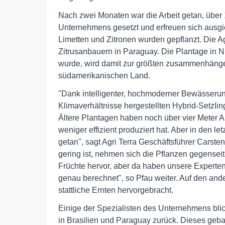
Nach zwei Monaten war die Arbeit getan, über 
Unternehmens gesetzt und erfreuen sich ausg
Limetten und Zitronen wurden gepflanzt. Die Ag
Zitrusanbauern in Paraguay. Die Plantage in Nu
wurde, wird damit zur größten zusammenhängen
südamerikanischen Land.
"Dank intelligenter, hochmoderner Bewässerun
Klimaverhältnisse hergestellten Hybrid-Setzli
Ältere Plantagen haben noch über vier Meter A
weniger effizient produziert hat. Aber in den le
getan", sagt Agri Terra Geschäftsführer Cars
gering ist, nehmen sich die Pflanzen gegensei
Früchte hervor, aber da haben unsere Experten
genau berechnet", so Pfau weiter. Auf den an
stattliche Ernten hervorgebracht.
Einige der Spezialisten des Unternehmens blic
in Brasilien und Paraguay zurück. Dieses gebal