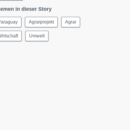
emen in dieser Story
Paraguay
Agrarprojekt
Agrar
irtschaft
Umwelt