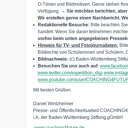
O-Tönen und Bildmotiven. Gerne stehen Ihne
Verfügung. →
Sie möchten berichten, aber
Wir erstellen gerne einen Nachbericht. W
Redaktionelle Besuche
:
Bitte beachten Sie
handelt. Wenn Sie daran teilnehmen möchten
vorher beim unten angegebenen Pressek
Hinweis für TV- und Fotojournalisten:
Bitt
Bildrechte von Schülerinnen und Schülern. G
Bildnachweis:
(c) Baden-Württemberg Stif
Besuchen Sie uns auch auf:
www.facebo
www.twitter.com/expedition_digi
www.instag
www.youtube.com/user/COACHING4FUTU
Mit besten Grüßen

Daniel Wintzheimer

Presse- und Öffentlichkeitsarbeit COACHIN
i.A. der Baden-Württemberg Stiftung gGmbH
www.coaching4future.de