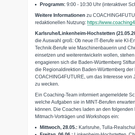
Programm:
9:00 - 10:30 Uhr (interaktiver S
Weitere Informationen
zu COACHING4FUTU
redaktionellen Nutzung:
https://www.coaching4
Karlsruhe/Linkenheim-Hochstetten (21.05.2
die Auswahl groß: Ob neue IT-Berufe wie KI-En
Technik-Berufe wie Maschinenbauerin und Che
einsetzen und weiterentwickeln wollen, stehen
engagieren sich die Baden-Württemberg Sti
die Regionaldirektion Baden-Württemberg der
COACHING4FUTURE, um das Interesse von Juge
zu wecken.
Ein Coaching-Team informiert angemeldete Schu
welche Aufgaben sie in MINT-Berufen erwarten
können. Die Coaches laden an den folgenden b
Mitmach-Vorträgen und Workshops ein:
Mittwoch, 28.05.:
Karlsruhe, Tulla-Realschu
Freitag, 06.06.:
Linkenheim-Hochstetten, Chr