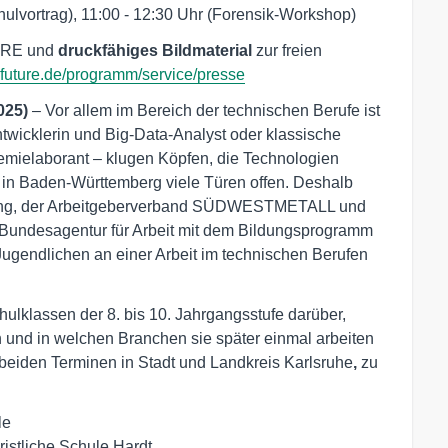
chulvortrag), 11:00 - 12:30 Uhr (Forensik-Workshop)
RE und
druckfähiges Bildmaterial
zur freien
future.de/programm/service/presse
025)
– Vor allem im Bereich der technischen Berufe ist
twicklerin und Big-Data-Analyst oder klassische
mielaborant – klugen Köpfen, die Technologien
 in Baden-Württemberg viele Türen offen. Deshalb
ftung, der Arbeitgeberverband SÜDWESTMETALL und
 Bundesagentur für Arbeit mit dem Bildungsprogramm
ndlichen an einer Arbeit im technischen Berufen
lklassen der 8. bis 10. Jahrgangsstufe darüber,
 und in welchen Branchen sie später einmal arbeiten
eiden Terminen in Stadt und Landkreis Karlsruhe
,
zu
le
istliche Schule Hardt