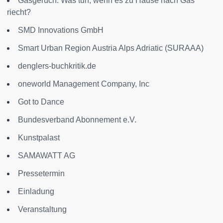
Gasgeruch: Was tun, wenn es zu Hause nach Gas
riecht?
SMD Innovations GmbH
Smart Urban Region Austria Alps Adriatic (SURAAA)
denglers-buchkritik.de
oneworld Management Company, Inc
Got to Dance
Bundesverband Abonnement e.V.
Kunstpalast
SAMAWATT AG
Pressetermin
Einladung
Veranstaltung