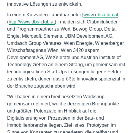
innovative Lösungen zu entwickeln.
In einem Kurzvideo - abrufbar unter [
www.dbs-club.at
]
(
http://www.dbs-club.at
) - melden sich Clubmitglieder
und Programmpartner zu Wort: Buwog Group, Delta,
Engie, Microsoft, Siemens, UBM Development AG,
Umdasch Group Ventures, Wien Energie, Wienerberger,
Wirtschaftsagentur Wien, Wien 3420 aspern
Development AG, WeXelerate und Austrian Institute of
Technology ziehen an einem Strang, um gemeinsam mit
technologieaffinen Start-Ups Lösungen für jene Felder
zu entwickeln, denen das größte Innovationspotenzial in
der Branche zugeschrieben wird.
"Wir haben in einem breit besetzten Workshop
gemeinsam definiert, wo die derzeitigen Brennpunkte
und größten Potenziale im Hinblick auf die
Digitalisierung von Prozessen in der Bau- und
Immobilienbranche liegen. Ziel ist es, Prototypen im
Sinne von Konzepten zu generieren, die greifbar und