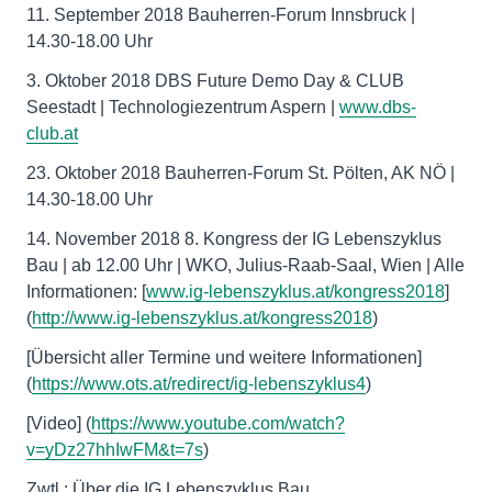
11. September 2018 Bauherren-Forum Innsbruck |
14.30-18.00 Uhr
3. Oktober 2018 DBS Future Demo Day & CLUB
Seestadt | Technologiezentrum Aspern |
www.dbs-
club.at
23. Oktober 2018 Bauherren-Forum St. Pölten, AK NÖ |
14.30-18.00 Uhr
14. November 2018 8. Kongress der IG Lebenszyklus
Bau | ab 12.00 Uhr | WKO, Julius-Raab-Saal, Wien | Alle
Informationen: [
www.ig-lebenszyklus.at/kongress2018
]
(
http://www.ig-lebenszyklus.at/kongress2018
)
[Übersicht aller Termine und weitere Informationen]
(
https://www.ots.at/redirect/ig-lebenszyklus4
)
[Video] (
https://www.youtube.com/watch?
v=yDz27hhIwFM&t=7s
)
Zwtl.: Über die IG Lebenszyklus Bau