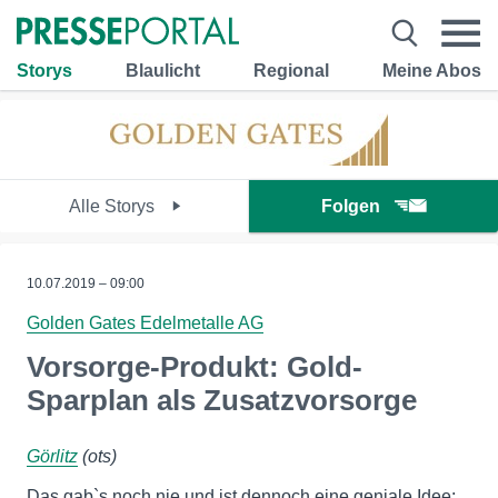
Storys
Blaulicht
Regional
Meine Abos
Alle Storys
Folgen
10.07.2019 – 09:00
Golden Gates Edelmetalle AG
Vorsorge-Produkt: Gold-
Sparplan als Zusatzvorsorge
Görlitz
(ots)
Das gab`s noch nie und ist dennoch eine geniale Idee: