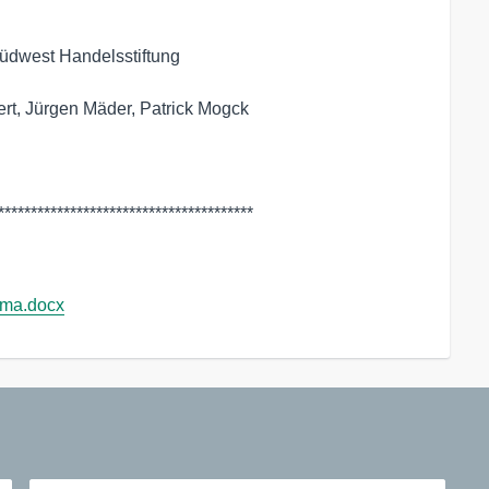
üdwest Handelsstiftung

rt, Jürgen Mäder, Patrick Mogck

***************************************
lma.docx