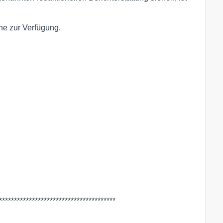
ne zur Verfügung.
***************************************
