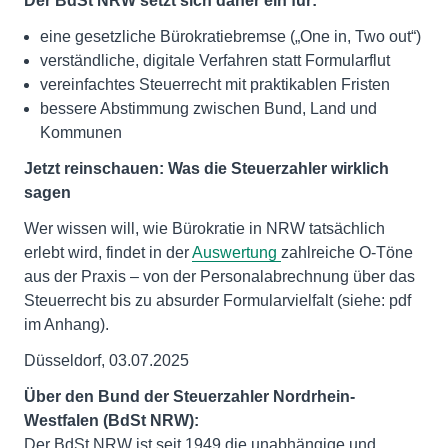
Der BdSt NRW setzt sich daher ein für:
eine gesetzliche Bürokratiebremse („One in, Two out“)
verständliche, digitale Verfahren statt Formularflut
vereinfachtes Steuerrecht mit praktikablen Fristen
bessere Abstimmung zwischen Bund, Land und
Kommunen
Jetzt reinschauen: Was die Steuerzahler wirklich
sagen
Wer wissen will, wie Bürokratie in NRW tatsächlich
erlebt wird, findet in der
Auswertung
zahlreiche O-Töne
aus der Praxis – von der Personalabrechnung über das
Steuerrecht bis zu absurder Formularvielfalt (siehe: pdf
im Anhang).
Düsseldorf, 03.07.2025
Über den Bund der Steuerzahler Nordrhein-
Westfalen (BdSt NRW):
Der BdSt NRW ist seit 1949 die unabhängige und