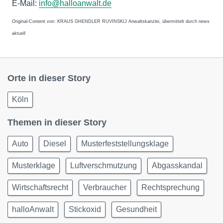
E-Mail:
info@halloanwalt.de
Original-Content von: KRAUS GHENDLER RUVINSKIJ Anwaltskanzlei, übermittelt durch news
aktuell
Orte in dieser Story
Köln
Themen in dieser Story
Auto
Diesel
Musterfeststellungsklage
Musterklage
Luftverschmutzung
Abgasskandal
Wirtschaftsrecht
Verbraucher
Rechtsprechung
halloAnwalt
Stickoxid
Gesundheit