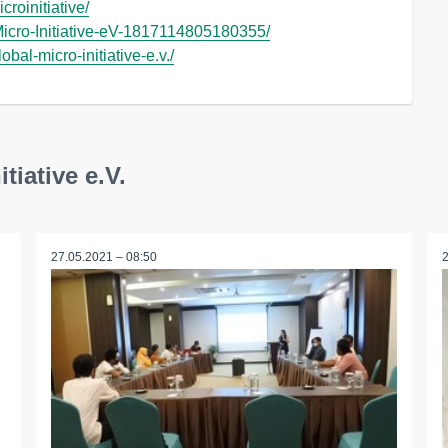
roinitiative/
icro-Initiative-eV-1817114805180355/
al-micro-initiative-e.v./
tiative e.V.
27.05.2021 – 08:50