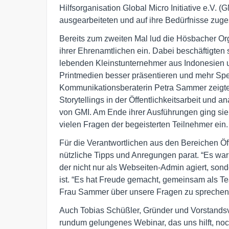
Hilfsorganisation Global Micro Initiative e.V. 
ausgearbeiteten und auf ihre Bedürfnisse zuge
Bereits zum zweiten Mal lud die Hösbacher Or
ihrer Ehrenamtlichen ein. Dabei beschäftigten s
lebenden Kleinstunternehmer aus Indonesien u
Printmedien besser präsentieren und mehr Sp
Kommunikationsberaterin Petra Sammer zeigte 
Storytellings in der Öffentlichkeitsarbeit und a
von GMI. Am Ende ihrer Ausführungen ging sie w
vielen Fragen der begeisterten Teilnehmer ein.
Für die Verantwortlichen aus den Bereichen Öf
nützliche Tipps und Anregungen parat. “Es war 
der nicht nur als Webseiten-Admin agiert, son
ist. “Es hat Freude gemacht, gemeinsam als T
Frau Sammer über unsere Fragen zu sprechen. 
Auch Tobias Schüßler, Gründer und Vorstandsvor
rundum gelungenes Webinar, das uns hilft, no