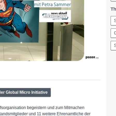
Th
S
C
er Global Micro Initiative
lfsorganisation begeistern und zum Mitmachen
standsmitglieder und 11 weitere Ehrenamtliche der