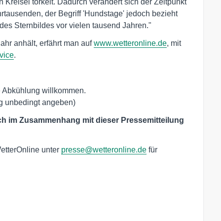
n Kreisel torkelt. Dadurch verändert sich der Zeitpunkt
hrtausenden, der Begriff 'Hundstage' jedoch bezieht
 des Sternbildes vor vielen tausend Jahren."
ahr anhält, erfährt man auf
www.wetteronline.de
, mit
vice
.
 Abkühlung willkommen. 

g unbedingt angeben)
ich im Zusammenhang mit dieser Pressemitteilung
etterOnline unter
presse@wetteronline.de
für