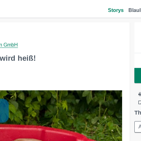
Storys
Blaul
gen GmbH
wird heiß!
Th